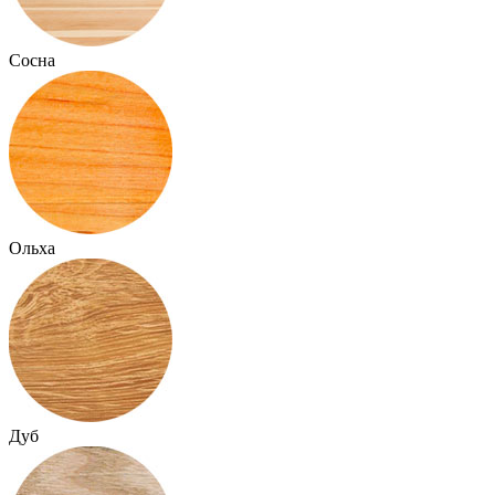
Сосна
Ольха
Дуб