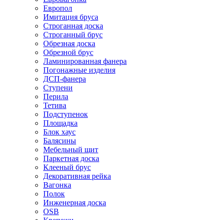
Европол
Имитация бруса
Строганная доска
Строганный брус
Обрезная доска
Обрезной брус
Ламинированная фанера
Погонажные изделия
ДСП-фанера
Ступени
Перила
Тетива
Подступенок
Площадка
Блок хаус
Балясины
Мебельный щит
Паркетная доска
Клееный брус
Декоративная рейка
Вагонка
Полок
Инженерная доска
OSB