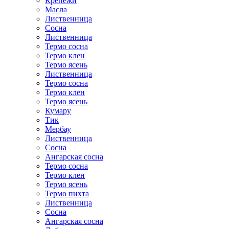
Крепежи
Масла
Лиственница
Сосна
Лиственница
Термо сосна
Термо клен
Термо ясень
Лиственница
Термо сосна
Термо клен
Термо ясень
Кумару
Тик
Мербау
Лиственница
Сосна
Ангарская сосна
Термо сосна
Термо клен
Термо ясень
Термо пихта
Лиственница
Сосна
Ангарская сосна