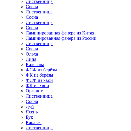
Лиственница
Сосна
Лиственница
Сосна
Лиственница
Сосна
Ламинированная фанера из Китая
Ламинированная фанера из России
Лиственница
Сосна
Ольха
Липа
Калевала
ФСФ из берёзы
ФК из берёзы
ФСФ из хвои
ФК из хвои
Оргалит
Лиственница
Сосна
Дуб
Ясень
Бук
Карагач
Лиственница