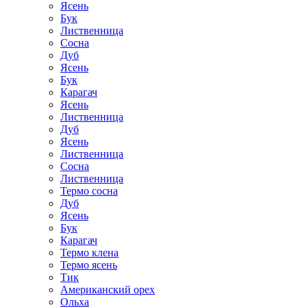
Ясень
Бук
Лиственница
Сосна
Дуб
Ясень
Бук
Карагач
Ясень
Лиственница
Дуб
Ясень
Лиственница
Сосна
Лиственница
Термо сосна
Дуб
Ясень
Бук
Карагач
Термо клена
Термо ясень
Тик
Американский орех
Ольха