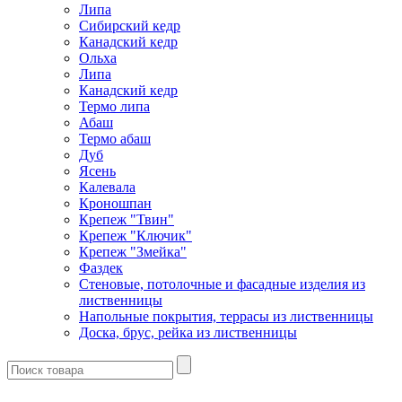
Липа
Сибирский кедр
Канадский кедр
Ольха
Липа
Канадский кедр
Термо липа
Абаш
Термо абаш
Дуб
Ясень
Калевала
Кроношпан
Крепеж "Твин"
Крепеж "Ключик"
Крепеж "Змейка"
Фаздек
Стеновые, потолочные и фасадные изделия из
лиственницы
Напольные покрытия, террасы из лиственницы
Доска, брус, рейка из лиственницы