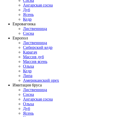
Сосна
Ангарская сосна
Дуб
Ясень
Кедр
Евровагонка
Лиственница
Сосна
Европол
Лиственница
Сибирский кедр
Карагач
Массив дуб
Массив ясень
Ольха
Кедр
Липа
Американский орех
Имитация бруса
Лиственница
Сосна
Ангарская сосна
Ольха
Дуб
Ясень