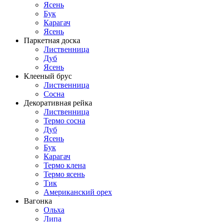
Ясень
Бук
Карагач
Ясень
Паркетная доска
Лиственница
Дуб
Ясень
Клееный брус
Лиственница
Сосна
Декоративная рейка
Лиственница
Термо сосна
Дуб
Ясень
Бук
Карагач
Термо клена
Термо ясень
Тик
Американский орех
Вагонка
Ольха
Липа