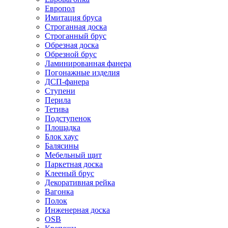
Европол
Имитация бруса
Строганная доска
Строганный брус
Обрезная доска
Обрезной брус
Ламинированная фанера
Погонажные изделия
ДСП-фанера
Ступени
Перила
Тетива
Подступенок
Площадка
Блок хаус
Балясины
Мебельный щит
Паркетная доска
Клееный брус
Декоративная рейка
Вагонка
Полок
Инженерная доска
OSB