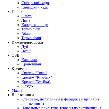
Сибирский кедр
Канадский кедр
Полок
Ольха
Липа
Канадский кедр
Термо липа
Абаш
Термо абаш
Инженерная доска
Дуб
Ясень
OSB
Калевала
Кроношпан
Крепежи
Крепеж "Твин"
Крепеж "Ключик"
Крепеж "Змейка"
Фаздек
Масла
Лиственница
Стеновые, потолочные и фасадные изделия из
лиственницы
Напольные покрытия, террасы из лиственницы