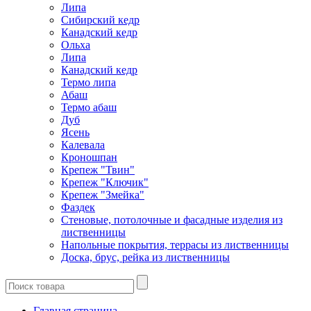
Липа
Сибирский кедр
Канадский кедр
Ольха
Липа
Канадский кедр
Термо липа
Абаш
Термо абаш
Дуб
Ясень
Калевала
Кроношпан
Крепеж "Твин"
Крепеж "Ключик"
Крепеж "Змейка"
Фаздек
Стеновые, потолочные и фасадные изделия из
лиственницы
Напольные покрытия, террасы из лиственницы
Доска, брус, рейка из лиственницы
Главная страница