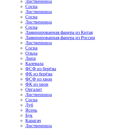
Лиственница
Сосна
Лиственница
Сосна
Лиственница
Сосна
Ламинированная фанера из Китая
Ламинированная фанера из России
Лиственница
Сосна
Ольха
Липа
Калевала
ФСФ из берёзы
ФК из берёзы
ФСФ из хвои
ФК из хвои
Оргалит
Лиственница
Сосна
Дуб
Ясень
Бук
Карагач
Лиственница