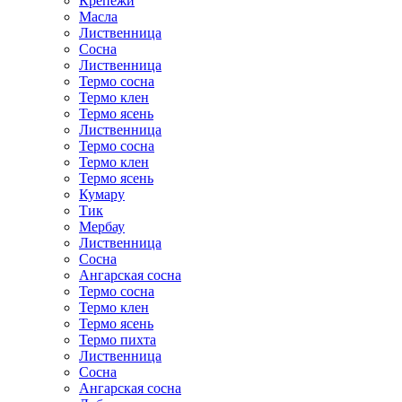
Крепежи
Масла
Лиственница
Сосна
Лиственница
Термо сосна
Термо клен
Термо ясень
Лиственница
Термо сосна
Термо клен
Термо ясень
Кумару
Тик
Мербау
Лиственница
Сосна
Ангарская сосна
Термо сосна
Термо клен
Термо ясень
Термо пихта
Лиственница
Сосна
Ангарская сосна