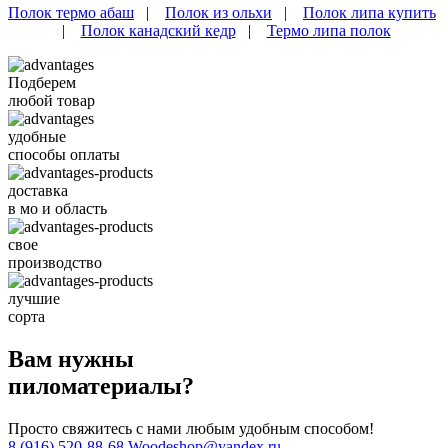
Полок термо абаш
|
Полок из ольхи
|
Полок липа купить
|
Полок канадский кедр
|
Термо липа полок
Подберем
любой товар
удобные
способы оплаты
доставка
в мо и область
свое
производство
лучшие
сорта
Вам нужны
пиломатериалы?
Просто свяжитесь с нами любым удобным способом!
8 (916) 520-88-68
Woodeshop@yandex.ru