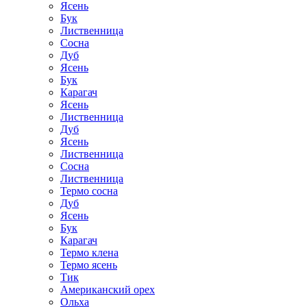
Ясень
Бук
Лиственница
Сосна
Дуб
Ясень
Бук
Карагач
Ясень
Лиственница
Дуб
Ясень
Лиственница
Сосна
Лиственница
Термо сосна
Дуб
Ясень
Бук
Карагач
Термо клена
Термо ясень
Тик
Американский орех
Ольха