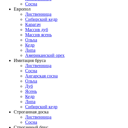
Сосна
Европол
Лиственница
Сибирский кедр
Карагач
Массив дуб
Массив ясень
Ольха
Кедр
Липа
Американский орех
Имитация бруса
Лиственница
Сосна
Ангарская сосна
Ольха
Дуб
Ясень
Кедр
Липа
Сибирский кедр
Строганная доска
Лиственница
Сосна
Строганный брус