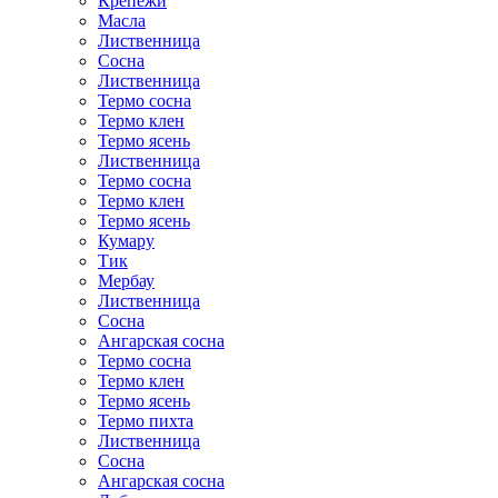
Крепежи
Масла
Лиственница
Сосна
Лиственница
Термо сосна
Термо клен
Термо ясень
Лиственница
Термо сосна
Термо клен
Термо ясень
Кумару
Тик
Мербау
Лиственница
Сосна
Ангарская сосна
Термо сосна
Термо клен
Термо ясень
Термо пихта
Лиственница
Сосна
Ангарская сосна