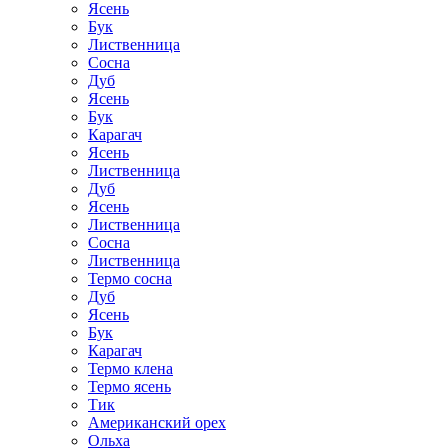
Ясень
Бук
Лиственница
Сосна
Дуб
Ясень
Бук
Карагач
Ясень
Лиственница
Дуб
Ясень
Лиственница
Сосна
Лиственница
Термо сосна
Дуб
Ясень
Бук
Карагач
Термо клена
Термо ясень
Тик
Американский орех
Ольха