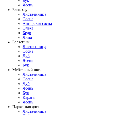
Бук
Ясень
Блок хаус
Лиственница
Сосна
Ангарская сосна
Ольха
Кедр
Липа
Балясины
Лиственница
Сосна
Дуб
Ясень
Бук
Мебельный щит
Лиственница
Сосна
Дуб
Ясень
Бук
Карагач
Ясень
Паркетная доска
Лиственница