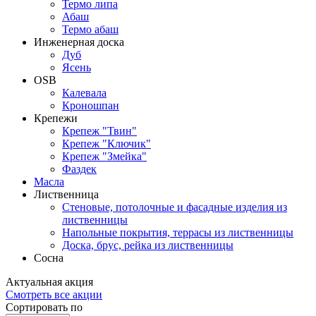
Термо липа
Абаш
Термо абаш
Инженерная доска
Дуб
Ясень
OSB
Калевала
Кроношпан
Крепежи
Крепеж "Твин"
Крепеж "Ключик"
Крепеж "Змейка"
Фаздек
Масла
Лиственница
Стеновые, потолочные и фасадные изделия из
лиственницы
Напольные покрытия, террасы из лиственницы
Доска, брус, рейка из лиственницы
Сосна
Актуальная
акция
Смотреть все акции
Сортировать по