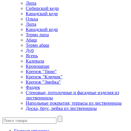
Липа
Сибирский кедр
Канадский кедр
Ольха
Липа
Канадский кедр
Термо липа
Абаш
Термо абаш
Дуб
Ясень
Калевала
Кроношпан
Крепеж "Твин"
Крепеж "Ключик"
Крепеж "Змейка"
Фаздек
Стеновые, потолочные и фасадные изделия из
лиственницы
Напольные покрытия, террасы из лиственницы
Доска, брус, рейка из лиственницы
Главная страница