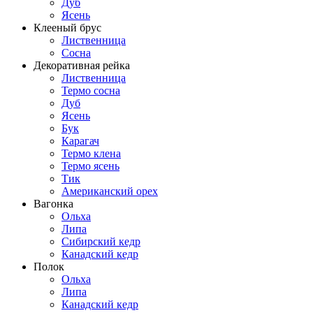
Дуб
Ясень
Клееный брус
Лиственница
Сосна
Декоративная рейка
Лиственница
Термо сосна
Дуб
Ясень
Бук
Карагач
Термо клена
Термо ясень
Тик
Американский орех
Вагонка
Ольха
Липа
Сибирский кедр
Канадский кедр
Полок
Ольха
Липа
Канадский кедр