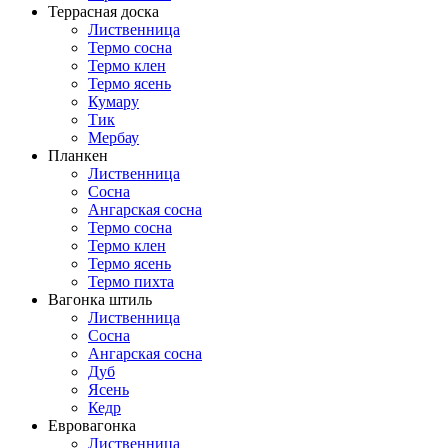
Террасная доска
Лиственница
Термо сосна
Термо клен
Термо ясень
Кумару
Тик
Мербау
Планкен
Лиственница
Сосна
Ангарская сосна
Термо сосна
Термо клен
Термо ясень
Термо пихта
Вагонка штиль
Лиственница
Сосна
Ангарская сосна
Дуб
Ясень
Кедр
Евровагонка
Лиственница