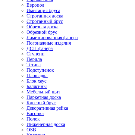
Европол
Имитация бруса
Строганная доска
Строганный брус
Обрезная доска
Обрезной брус
Ламинированная фанера
Погонажные изделия
ДСП-фанера
Ступени
Перила
Тетива
Подступенок
Площадка
Блок хаус
Балясины
Мебельный щит
Паркетная доска
Клееный брус
Декоративная рейка
Вагонка
Полок
Инженерная доска
OSB