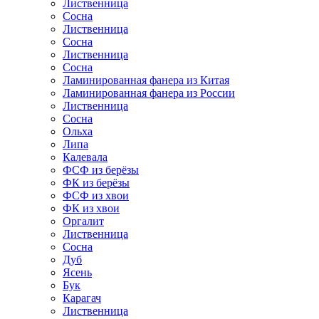
Лиственница
Сосна
Лиственница
Сосна
Лиственница
Сосна
Ламинированная фанера из Китая
Ламинированная фанера из России
Лиственница
Сосна
Ольха
Липа
Калевала
ФСФ из берёзы
ФК из берёзы
ФСФ из хвои
ФК из хвои
Оргалит
Лиственница
Сосна
Дуб
Ясень
Бук
Карагач
Лиственница