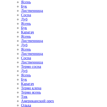
Ясень
Бук
Лиственница
Сосна
Дуб
Ясень
Бук
Карагач
Ясень
Лиственница
Дуб
Ясень
Лиственница
Сосна
Лиственница
Термо сосна
Дуб
Ясень
Бук
Карагач
Термо клена
Термо ясень
Тик
Американский орех
Ольха