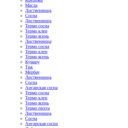
Крепежи
Масла
Лиственница
Сосна
Лиственница
Термо сосна
Термо клен
Термо ясень
Лиственница
Термо сосна
Термо клен
Термо ясень
Кумару
Тик
Мербау
Лиственница
Сосна
Ангарская сосна
Термо сосна
Термо клен
Термо ясень
Термо пихта
Лиственница
Сосна
Ангарская сосна