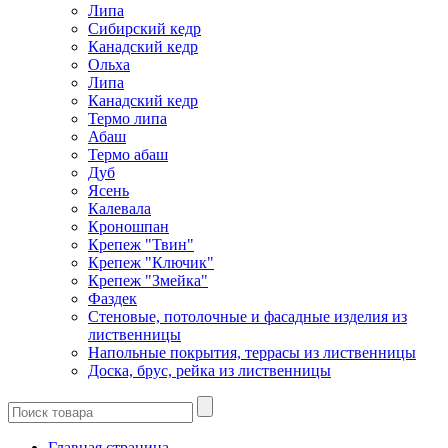
Липа
Сибирский кедр
Канадский кедр
Ольха
Липа
Канадский кедр
Термо липа
Абаш
Термо абаш
Дуб
Ясень
Калевала
Кроношпан
Крепеж "Твин"
Крепеж "Ключик"
Крепеж "Змейка"
Фаздек
Стеновые, потолочные и фасадные изделия из
лиственницы
Напольные покрытия, террасы из лиственницы
Доска, брус, рейка из лиственницы
Главная страница