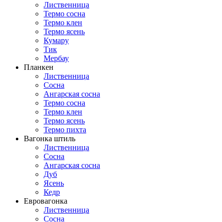
Лиственница
Термо сосна
Термо клен
Термо ясень
Кумару
Тик
Мербау
Планкен
Лиственница
Сосна
Ангарская сосна
Термо сосна
Термо клен
Термо ясень
Термо пихта
Вагонка штиль
Лиственница
Сосна
Ангарская сосна
Дуб
Ясень
Кедр
Евровагонка
Лиственница
Сосна