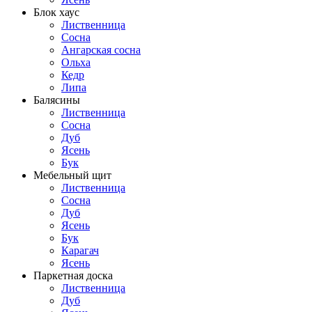
Блок хаус
Лиственница
Сосна
Ангарская сосна
Ольха
Кедр
Липа
Балясины
Лиственница
Сосна
Дуб
Ясень
Бук
Мебельный щит
Лиственница
Сосна
Дуб
Ясень
Бук
Карагач
Ясень
Паркетная доска
Лиственница
Дуб