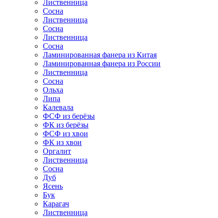
Лиственница
Сосна
Лиственница
Сосна
Лиственница
Сосна
Ламинированная фанера из Китая
Ламинированная фанера из России
Лиственница
Сосна
Ольха
Липа
Калевала
ФСФ из берёзы
ФК из берёзы
ФСФ из хвои
ФК из хвои
Оргалит
Лиственница
Сосна
Дуб
Ясень
Бук
Карагач
Лиственница