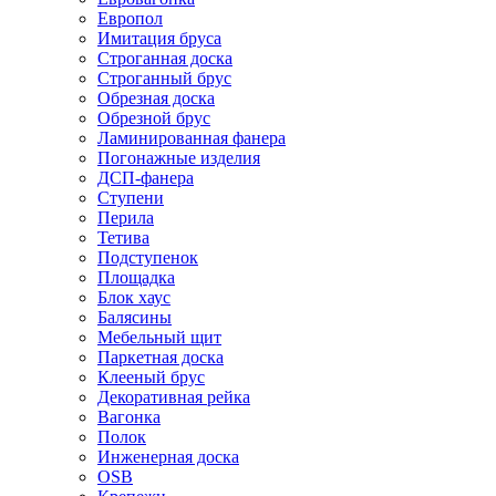
Европол
Имитация бруса
Строганная доска
Строганный брус
Обрезная доска
Обрезной брус
Ламинированная фанера
Погонажные изделия
ДСП-фанера
Ступени
Перила
Тетива
Подступенок
Площадка
Блок хаус
Балясины
Мебельный щит
Паркетная доска
Клееный брус
Декоративная рейка
Вагонка
Полок
Инженерная доска
OSB