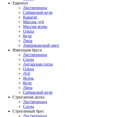
Европол
Лиственница
Сибирский кедр
Карагач
Массив дуб
Массив ясень
Ольха
Кедр
Липа
Американский орех
Имитация бруса
Лиственница
Сосна
Ангарская сосна
Ольха
Дуб
Ясень
Кедр
Липа
Сибирский кедр
Строганная доска
Лиственница
Сосна
Строганный брус
Лиственница