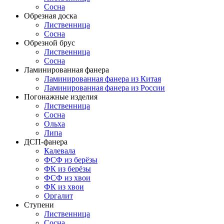
Сосна
Обрезная доска
Лиственница
Сосна
Обрезной брус
Лиственница
Сосна
Ламинированная фанера
Ламинированная фанера из Китая
Ламинированная фанера из России
Погонажные изделия
Лиственница
Сосна
Ольха
Липа
ДСП-фанера
Калевала
ФСФ из берёзы
ФК из берёзы
ФСФ из хвои
ФК из хвои
Оргалит
Ступени
Лиственница
Сосна