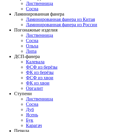
Лиственница
Сосна
Ламинированная фанера
Ламинированная фанера из Китая
Ламинированная фанера из России
Погонажные изделия
Лиственница
Сосна
Ольха
Липа
ДСП-фанера
Калевала
ФСФ из берёзы
ФК из берёзы
ФСФ из хвои
ФК из хвои
Оргалит
Ступени
Лиственница
Сосна
Дуб
Ясень
Бук
Карагач
Перила