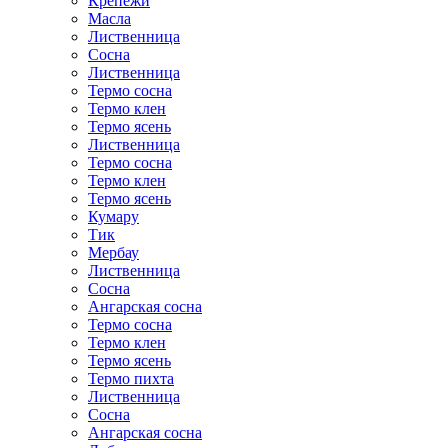
Крепежи
Масла
Лиственница
Сосна
Лиственница
Термо сосна
Термо клен
Термо ясень
Лиственница
Термо сосна
Термо клен
Термо ясень
Кумару
Тик
Мербау
Лиственница
Сосна
Ангарская сосна
Термо сосна
Термо клен
Термо ясень
Термо пихта
Лиственница
Сосна
Ангарская сосна