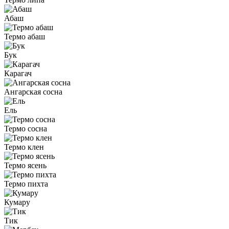
Абаш
Термо абаш
Бук
Карагач
Ангарская сосна
Ель
Термо сосна
Термо клен
Термо ясень
Термо пихта
Кумару
Тик