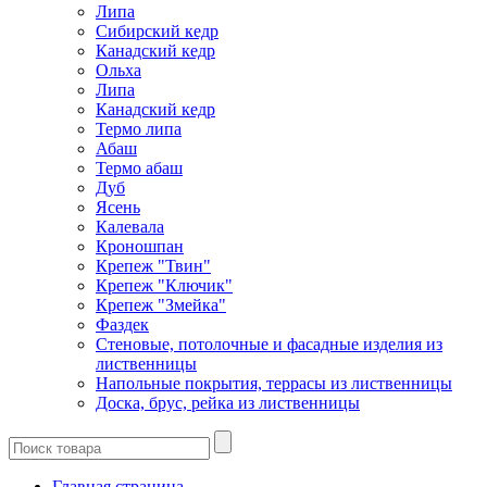
Липа
Сибирский кедр
Канадский кедр
Ольха
Липа
Канадский кедр
Термо липа
Абаш
Термо абаш
Дуб
Ясень
Калевала
Кроношпан
Крепеж "Твин"
Крепеж "Ключик"
Крепеж "Змейка"
Фаздек
Стеновые, потолочные и фасадные изделия из
лиственницы
Напольные покрытия, террасы из лиственницы
Доска, брус, рейка из лиственницы
Главная страница