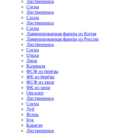
Лиственница
Сосна
Лиственница
Сосна
Лиственница
Сосна
Ламинированная фанера из Китая
Ламинированная фанера из России
Лиственница
Сосна
Ольха
Липа
Калевала
ФСФ из берёзы
ФК из берёзы
ФСФ из хвои
ФК из хвои
Оргалит
Лиственница
Сосна
Дуб
Ясень
Бук
Карагач
Лиственница