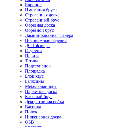
Европол
Имитация бруса
Строганная доска
Строганный брус
Обрезная доска
Обрезной брус
Ламинированная фанера
Погонажные изделия
ДСП-фанера
Ступени
Перила
Тетива
Подступенок
Площадка
Блок хаус
Балясины
Мебельный щит
Паркетная доска
Клееный брус
Декоративная рейка
Вагонка
Полок
Инженерная доска
OSB