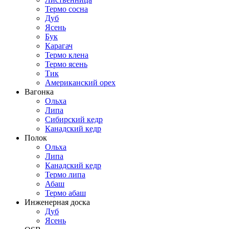
Термо сосна
Дуб
Ясень
Бук
Карагач
Термо клена
Термо ясень
Тик
Американский орех
Вагонка
Ольха
Липа
Сибирский кедр
Канадский кедр
Полок
Ольха
Липа
Канадский кедр
Термо липа
Абаш
Термо абаш
Инженерная доска
Дуб
Ясень