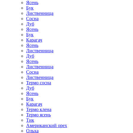
Ясень
Бук
Лиственница
Сосна
Дуб
Ясень
Бук
Карагач
Ясень
Лиственница
Дуб
Ясень
Лиственница
Сосна
Лиственница
Термо сосна
Дуб
Ясень
Бук
Карагач
Термо клена
Термо ясень
Тик
Американский орех
Ольха