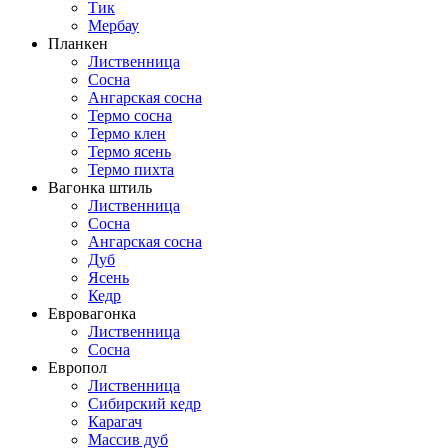
Тик
Мербау
Планкен
Лиственница
Сосна
Ангарская сосна
Термо сосна
Термо клен
Термо ясень
Термо пихта
Вагонка штиль
Лиственница
Сосна
Ангарская сосна
Дуб
Ясень
Кедр
Евровагонка
Лиственница
Сосна
Европол
Лиственница
Сибирский кедр
Карагач
Массив дуб