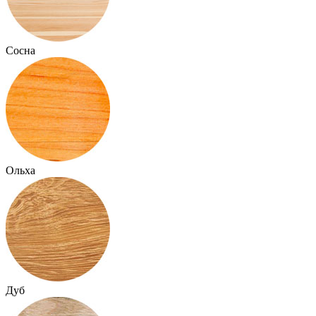
Сосна
Ольха
Дуб