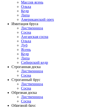
Массив ясень
Ольха
Кедр
Липа
Американский орех
Имитация бруса
Лиственница
Сосна
Ангарская сосна
Ольха
Дуб
Ясень
Кедр
Липа
Сибирский кедр
Строганная доска
Лиственница
Сосна
Строганный брус
Лиственница
Сосна
Обрезная доска
Лиственница
Сосна
Обрезной брус