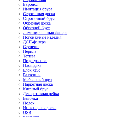
Европол
Имитация бруса
Строганная доска
Строганный брус
Обрезная доска
Обрезной брус
Ламинированная фанера
Погонажные изделия
ДСП-фанера
Ступени
Перила
Тетива
Подступенок
Площадка
Блок хаус
Балясины
Мебельный щит
Паркетная доска
Клееный брус
Декоративная рейка
Вагонка
Полок
Инженерная доска
OSB