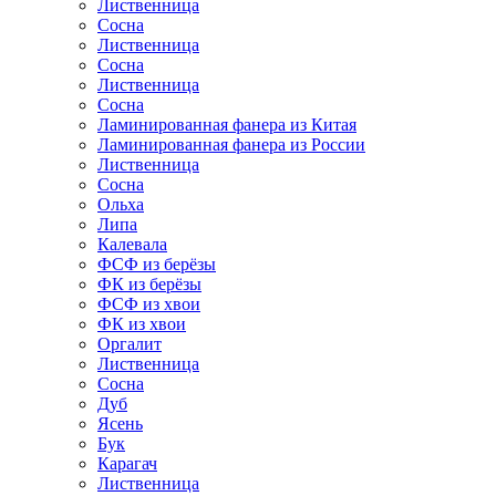
Лиственница
Сосна
Лиственница
Сосна
Лиственница
Сосна
Ламинированная фанера из Китая
Ламинированная фанера из России
Лиственница
Сосна
Ольха
Липа
Калевала
ФСФ из берёзы
ФК из берёзы
ФСФ из хвои
ФК из хвои
Оргалит
Лиственница
Сосна
Дуб
Ясень
Бук
Карагач
Лиственница