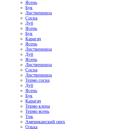
Ясень
Бук
Лиственница
Сосна
Дуб
Ясень
Бук
Карагач
Ясень
Лиственница
Дуб
Ясень
Лиственница
Сосна
Лиственница
Термо сосна
Дуб
Ясень
Бук
Карагач
Термо клена
Термо ясень
Тик
Американский орех
Ольха