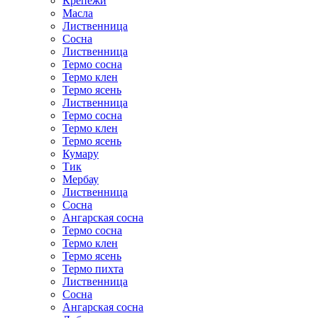
Крепежи
Масла
Лиственница
Сосна
Лиственница
Термо сосна
Термо клен
Термо ясень
Лиственница
Термо сосна
Термо клен
Термо ясень
Кумару
Тик
Мербау
Лиственница
Сосна
Ангарская сосна
Термо сосна
Термо клен
Термо ясень
Термо пихта
Лиственница
Сосна
Ангарская сосна