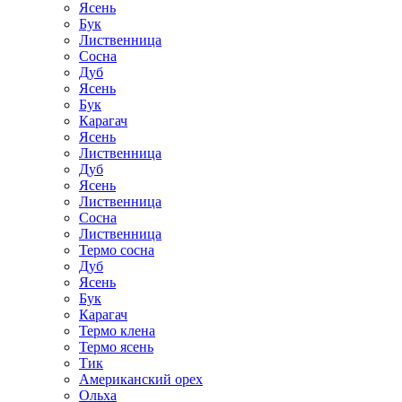
Ясень
Бук
Лиственница
Сосна
Дуб
Ясень
Бук
Карагач
Ясень
Лиственница
Дуб
Ясень
Лиственница
Сосна
Лиственница
Термо сосна
Дуб
Ясень
Бук
Карагач
Термо клена
Термо ясень
Тик
Американский орех
Ольха