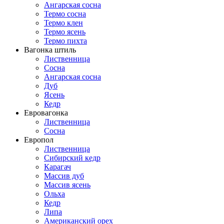
Ангарская сосна
Термо сосна
Термо клен
Термо ясень
Термо пихта
Вагонка штиль
Лиственница
Сосна
Ангарская сосна
Дуб
Ясень
Кедр
Евровагонка
Лиственница
Сосна
Европол
Лиственница
Сибирский кедр
Карагач
Массив дуб
Массив ясень
Ольха
Кедр
Липа
Американский орех