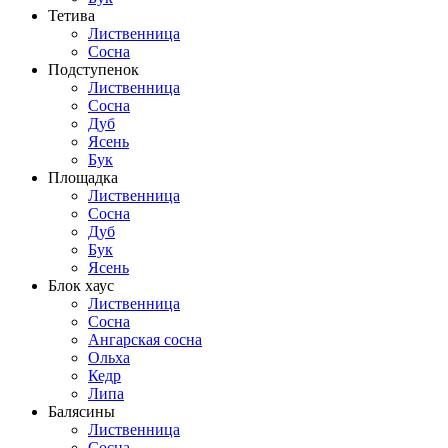
Тетива
Лиственница
Сосна
Подступенок
Лиственница
Сосна
Дуб
Ясень
Бук
Площадка
Лиственница
Сосна
Дуб
Бук
Ясень
Блок хаус
Лиственница
Сосна
Ангарская сосна
Ольха
Кедр
Липа
Балясины
Лиственница
Сосна