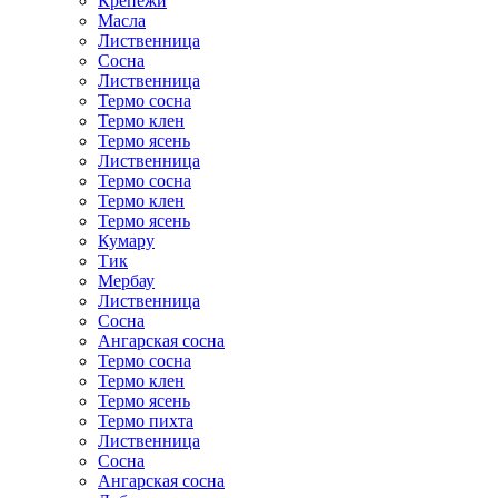
Крепежи
Масла
Лиственница
Сосна
Лиственница
Термо сосна
Термо клен
Термо ясень
Лиственница
Термо сосна
Термо клен
Термо ясень
Кумару
Тик
Мербау
Лиственница
Сосна
Ангарская сосна
Термо сосна
Термо клен
Термо ясень
Термо пихта
Лиственница
Сосна
Ангарская сосна