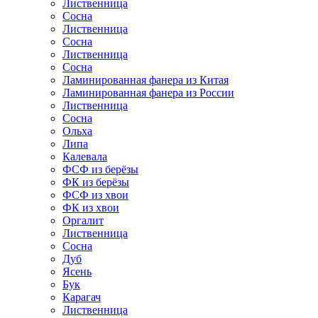
Лиственница
Сосна
Лиственница
Сосна
Лиственница
Сосна
Ламинированная фанера из Китая
Ламинированная фанера из России
Лиственница
Сосна
Ольха
Липа
Калевала
ФСФ из берёзы
ФК из берёзы
ФСФ из хвои
ФК из хвои
Оргалит
Лиственница
Сосна
Дуб
Ясень
Бук
Карагач
Лиственница