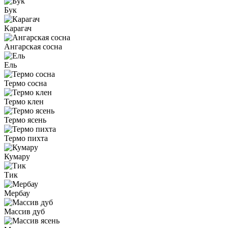
Бук
Карагач
Ангарская сосна
Ель
Термо сосна
Термо клен
Термо ясень
Термо пихта
Кумару
Тик
Мербау
Массив дуб