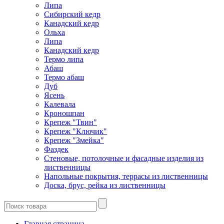
Липа
Сибирский кедр
Канадский кедр
Ольха
Липа
Канадский кедр
Термо липа
Абаш
Термо абаш
Дуб
Ясень
Калевала
Кроношпан
Крепеж "Твин"
Крепеж "Ключик"
Крепеж "Змейка"
Фаздек
Стеновые, потолочные и фасадные изделия из
лиственницы
Напольные покрытия, террасы из лиственницы
Доска, брус, рейка из лиственницы
Главная страница