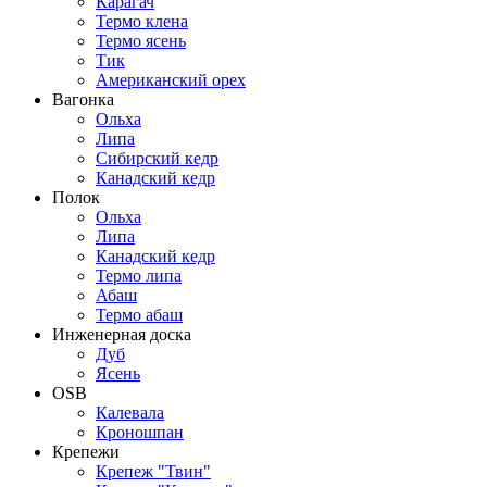
Карагач
Термо клена
Термо ясень
Тик
Американский орех
Вагонка
Ольха
Липа
Сибирский кедр
Канадский кедр
Полок
Ольха
Липа
Канадский кедр
Термо липа
Абаш
Термо абаш
Инженерная доска
Дуб
Ясень
OSB
Калевала
Кроношпан
Крепежи
Крепеж "Твин"