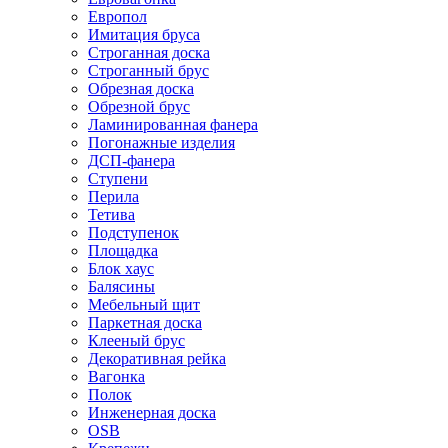
Европол
Имитация бруса
Строганная доска
Строганный брус
Обрезная доска
Обрезной брус
Ламинированная фанера
Погонажные изделия
ДСП-фанера
Ступени
Перила
Тетива
Подступенок
Площадка
Блок хаус
Балясины
Мебельный щит
Паркетная доска
Клееный брус
Декоративная рейка
Вагонка
Полок
Инженерная доска
OSB