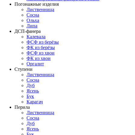
Погонажные изделия
Лиственница
Сосна
Ольха
Липа
ДСП-фанера
Калевала
ФСФ из берёзы
ФК из берёзы
ФСФ из хвои
ФК из хвои
Оргалит
Ступени
Лиственница
Сосна
Дуб
Ясень
Бук
Карагач
Перила
Лиственница
Сосна
Дуб
Ясень
Бук