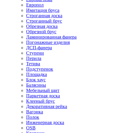
Европол
Имитация бруса
Строганная доска
Строганный брус
Обрезная доска
Обрезной брус
Ламинированная фанера
Погонажные изделия
ДСП-фанера
Ступени
Перила
Тетива
Подступенок
Площадка
Блок хаус
Балясины
Мебельный щит
Паркетная доска
Клееный брус
Декоративная рейка
Вагонка
Полок
Инженерная доска
OSB