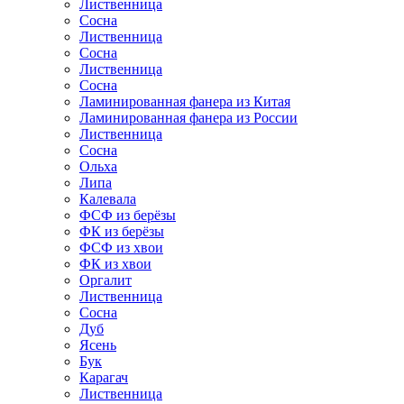
Лиственница
Сосна
Лиственница
Сосна
Лиственница
Сосна
Ламинированная фанера из Китая
Ламинированная фанера из России
Лиственница
Сосна
Ольха
Липа
Калевала
ФСФ из берёзы
ФК из берёзы
ФСФ из хвои
ФК из хвои
Оргалит
Лиственница
Сосна
Дуб
Ясень
Бук
Карагач
Лиственница