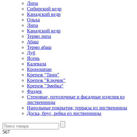
Липа
Сибирский кедр
Канадский кедр
Ольха
Липа
Канадский кедр
Термо липа
Абаш
Термо абаш
Дуб
Ясень
Калевала
Кроношпан
Крепеж "Твин"
Крепеж "Ключик"
Крепеж "Змейка"
Фаздек
Стеновые, потолочные и фасадные изделия из
лиственницы
Напольные покрытия, террасы из лиственницы
Доска, брус, рейка из лиственницы
567