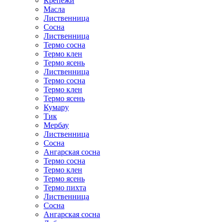
Крепежи
Масла
Лиственница
Сосна
Лиственница
Термо сосна
Термо клен
Термо ясень
Лиственница
Термо сосна
Термо клен
Термо ясень
Кумару
Тик
Мербау
Лиственница
Сосна
Ангарская сосна
Термо сосна
Термо клен
Термо ясень
Термо пихта
Лиственница
Сосна
Ангарская сосна