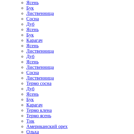
Ясень
Бук
Лиственница
Сосна
Дуб
Ясень
Бук
Карагач
Ясень
Лиственница
Дуб
Ясень
Лиственница
Сосна
Лиственница
Термо сосна
Дуб
Ясень
Бук
Карагач
Термо клена
Термо ясень
Тик
Американский орех
Ольха