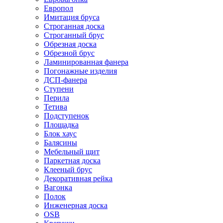
Европол
Имитация бруса
Строганная доска
Строганный брус
Обрезная доска
Обрезной брус
Ламинированная фанера
Погонажные изделия
ДСП-фанера
Ступени
Перила
Тетива
Подступенок
Площадка
Блок хаус
Балясины
Мебельный щит
Паркетная доска
Клееный брус
Декоративная рейка
Вагонка
Полок
Инженерная доска
OSB