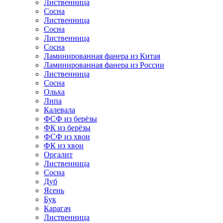
Лиственница
Сосна
Лиственница
Сосна
Лиственница
Сосна
Ламинированная фанера из Китая
Ламинированная фанера из России
Лиственница
Сосна
Ольха
Липа
Калевала
ФСФ из берёзы
ФК из берёзы
ФСФ из хвои
ФК из хвои
Оргалит
Лиственница
Сосна
Дуб
Ясень
Бук
Карагач
Лиственница