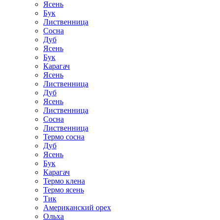
Ясень
Бук
Лиственница
Сосна
Дуб
Ясень
Бук
Карагач
Ясень
Лиственница
Дуб
Ясень
Лиственница
Сосна
Лиственница
Термо сосна
Дуб
Ясень
Бук
Карагач
Термо клена
Термо ясень
Тик
Американский орех
Ольха