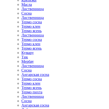
Крепежи
Масла
Лиственница
Сосна
Лиственница
Термо сосна
Термо клен
Термо ясень
Лиственница
Термо сосна
Термо клен
Термо ясень
Кумару
Тик
Мербау
Лиственница
Сосна
Ангарская сосна
Термо сосна
Термо клен
Термо ясень
Термо пихта
Лиственница
Сосна
Ангарская сосна