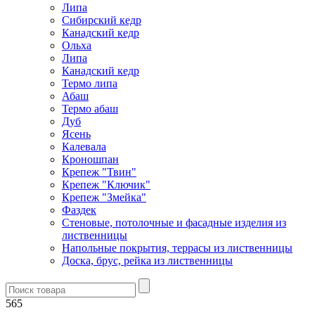
Липа
Сибирский кедр
Канадский кедр
Ольха
Липа
Канадский кедр
Термо липа
Абаш
Термо абаш
Дуб
Ясень
Калевала
Кроношпан
Крепеж "Твин"
Крепеж "Ключик"
Крепеж "Змейка"
Фаздек
Стеновые, потолочные и фасадные изделия из
лиственницы
Напольные покрытия, террасы из лиственницы
Доска, брус, рейка из лиственницы
565