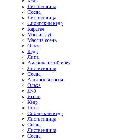
Кедр
Лиственница
Сосна
Лиственница
Сибирский кедр
Карагач
Массив дуб
Массив ясень
Ольха
Кедр
Липа
Американский орех
Лиственница
Сосна
Ангарская сосна
Ольха
Дуб
Ясень
Кедр
Липа
Сибирский кедр
Лиственница
Сосна
Лиственница
Сосна