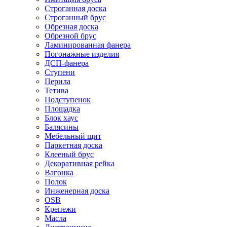
Строганная доска
Строганный брус
Обрезная доска
Обрезной брус
Ламинированная фанера
Погонажные изделия
ДСП-фанера
Ступени
Перила
Тетива
Подступенок
Площадка
Блок хаус
Балясины
Мебельный щит
Паркетная доска
Клееный брус
Декоративная рейка
Вагонка
Полок
Инженерная доска
OSB
Крепежи
Масла