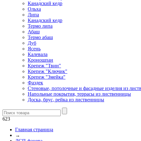
Канадский кедр
Ольха
Липа
Канадский кедр
Термо липа
Абаш
Термо абаш
Дуб
Ясень
Калевала
Кроношпан
Крепеж "Твин"
Крепеж "Ключик"
Крепеж "Змейка"
Фаздек
Стеновые, потолочные и фасадные изделия из лис
Напольные покрытия, террасы из лиственницы
Доска, брус, рейка из лиственницы
623
Главная страница
→
ДСП-фанера