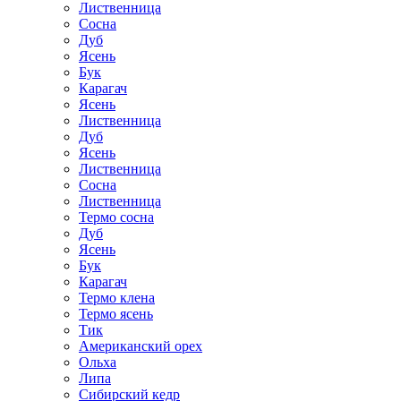
Лиственница
Сосна
Дуб
Ясень
Бук
Карагач
Ясень
Лиственница
Дуб
Ясень
Лиственница
Сосна
Лиственница
Термо сосна
Дуб
Ясень
Бук
Карагач
Термо клена
Термо ясень
Тик
Американский орех
Ольха
Липа
Сибирский кедр