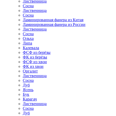
Лиственница
Сосна
Лиственница
Сосна
Ламинированная фанера из Китая
Ламинированная фанера из России
Лиственница
Сосна
Ольха
Липа
Калевала
ФСФ из берёзы
ФК из берёзы
ФСФ из хвои
ФК из хвои
Оргалит
Лиственница
Сосна
Дуб
Ясень
Бук
Карагач
Лиственница
Сосна
Дуб