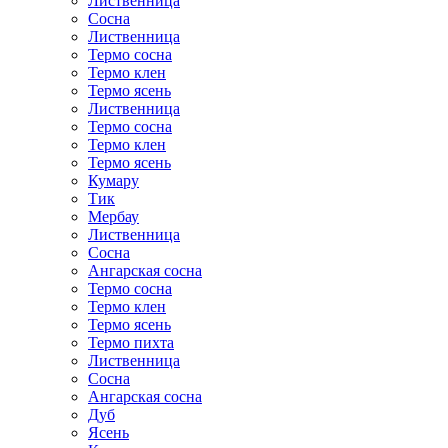
Лиственница
Сосна
Лиственница
Термо сосна
Термо клен
Термо ясень
Лиственница
Термо сосна
Термо клен
Термо ясень
Кумару
Тик
Мербау
Лиственница
Сосна
Ангарская сосна
Термо сосна
Термо клен
Термо ясень
Термо пихта
Лиственница
Сосна
Ангарская сосна
Дуб
Ясень