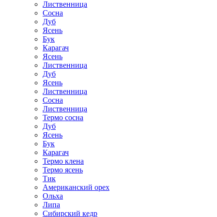
Лиственница
Сосна
Дуб
Ясень
Бук
Карагач
Ясень
Лиственница
Дуб
Ясень
Лиственница
Сосна
Лиственница
Термо сосна
Дуб
Ясень
Бук
Карагач
Термо клена
Термо ясень
Тик
Американский орех
Ольха
Липа
Сибирский кедр