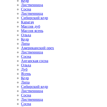
Кедр
Лиственница
Сосна
Лиственница
Сибирский кедр
Карагач
Массив дуб
Массив ясень
Ольха
Кедр
Липа
Американский орех
Лиственница
Сосна
Ангарская сосна
Ольха
Дуб
Ясень
Кедр
Липа
Сибирский кедр
Лиственница
Сосна
Лиственница
Сосна