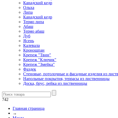
Канадский кедр
Ольха
Липа
Канадский кедр
Термо липа
Абаш
Термо абаш
Дуб
Ясень
Калевала
Кроношпан
Крепеж "Твин"
Крепеж "Ключик"
Крепеж "Змейка"
Фаздек
Стеновые, потолочные и фасадные изделия из лис
Напольные покрытия, террасы из лиственницы
Доска, брус, рейка из лиственницы
742
Главная страница
→
Масла