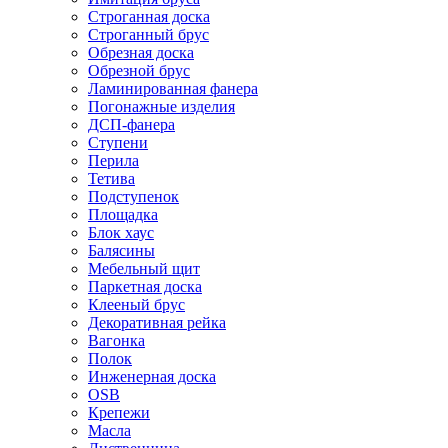
Строганная доска
Строганный брус
Обрезная доска
Обрезной брус
Ламинированная фанера
Погонажные изделия
ДСП-фанера
Ступени
Перила
Тетива
Подступенок
Площадка
Блок хаус
Балясины
Мебельный щит
Паркетная доска
Клееный брус
Декоративная рейка
Вагонка
Полок
Инженерная доска
OSB
Крепежи
Масла