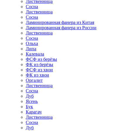
Лиственница
Сосна
Лиственница
Сосна
Ламинированная фанера из Китая
Ламинированная фанера из России
Лиственница
Сосна
Ольха
Липа
Калевала
ФСФ из берёзы
ФК из берёзы
ФСФ из хвои
ФК из хвои
Оргалит
Лиственница
Сосна
Дуб
Ясень
Бук
Карагач
Лиственница
Сосна
Дуб