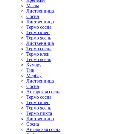
Крепежи
Масла
Лиственница
Сосна
Лиственница
Термо сосна
Термо клен
Термо ясень
Лиственница
Термо сосна
Термо клен
Термо ясень
Кумару
Тик
Мербау
Лиственница
Сосна
Ангарская сосна
Термо сосна
Термо клен
Термо ясень
Термо пихта
Лиственница
Сосна
Ангарская сосна