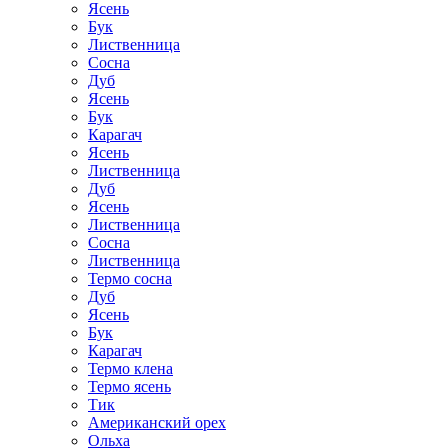
Ясень
Бук
Лиственница
Сосна
Дуб
Ясень
Бук
Карагач
Ясень
Лиственница
Дуб
Ясень
Лиственница
Сосна
Лиственница
Термо сосна
Дуб
Ясень
Бук
Карагач
Термо клена
Термо ясень
Тик
Американский орех
Ольха