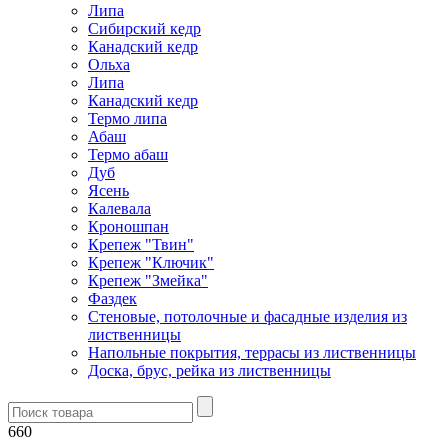
Липа
Сибирский кедр
Канадский кедр
Ольха
Липа
Канадский кедр
Термо липа
Абаш
Термо абаш
Дуб
Ясень
Калевала
Кроношпан
Крепеж "Твин"
Крепеж "Ключик"
Крепеж "Змейка"
Фаздек
Стеновые, потолочные и фасадные изделия из
лиственницы
Напольные покрытия, террасы из лиственницы
Доска, брус, рейка из лиственницы
660