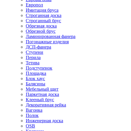
Европол
Имитация бруса
Строганная доска
Строганный брус
Обрезная доска
Обрезной брус
Ламинированная фанера
Погонажные изделия
ДСП-фанера
Ступени
Перила
Тетива
Подступенок
Площадка
Блок хаус
Балясины
Мебельный щит
Паркетная доска
Клееный брус
Декоративная рейка
Вагонка
Полок
Инженерная доска
OSB