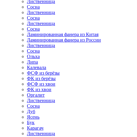
Лиственница
Сосна
Лиственница
Сосна
Лиственница
Сосна
Ламинированная фанера из Китая
Ламинированная фанера из России
Лиственница
Сосна
Ольха
Липа
Калевала
ФСФ из берёзы
ФК из берёзы
ФСФ из хвои
ФК из хвои
Оргалит
Лиственница
Сосна
Дуб
Ясень
Бук
Карагач
Лиственница