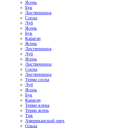
Ясень
Бук
Лиственница
Сосна
Дуб
Ясень
Бук
Карагач
Ясень
Лиственница
Дуб
Ясень
Лиственница
Сосна
Лиственница
Термо сосна
Дуб
Ясень
Бук
Карагач
Термо клена
Термо ясень
Тик
Американский орех
Ольха