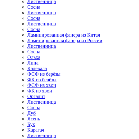
Лиственница
Сосна
Лиственница
Сосна
Лиственница
Сосна
Ламинированная фанера из Китая
Ламинированная фанера из России
Лиственница
Сосна
Ольха
Липа
Калевала
ФСФ из берёзы
ФК из берёзы
ФСФ из хвои
ФК из хвои
Оргалит
Лиственница
Сосна
Дуб
Ясень
Бук
Карагач
Лиственница