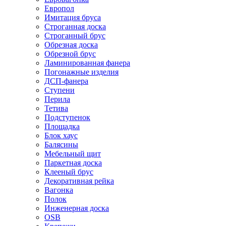
Европол
Имитация бруса
Строганная доска
Строганный брус
Обрезная доска
Обрезной брус
Ламинированная фанера
Погонажные изделия
ДСП-фанера
Ступени
Перила
Тетива
Подступенок
Площадка
Блок хаус
Балясины
Мебельный щит
Паркетная доска
Клееный брус
Декоративная рейка
Вагонка
Полок
Инженерная доска
OSB