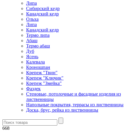
Липа
Сибирский кедр
Канадский кедр
Ольха
Липа
Канадский кедр
Термо липа
Абаш
Термо абаш
Дуб
Ясень
Калевала
Кроношпан
Крепеж "Твин"
Крепеж "Ключик"
Крепеж "Змейка"
Фаздек
Стеновые, потолочные и фасадные изделия из
лиственницы
Напольные покрытия, террасы из лиственницы
Доска, брус, рейка из лиственницы
668