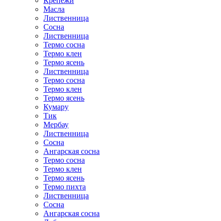
Крепежи
Масла
Лиственница
Сосна
Лиственница
Термо сосна
Термо клен
Термо ясень
Лиственница
Термо сосна
Термо клен
Термо ясень
Кумару
Тик
Мербау
Лиственница
Сосна
Ангарская сосна
Термо сосна
Термо клен
Термо ясень
Термо пихта
Лиственница
Сосна
Ангарская сосна