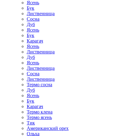
Ясень
Бук
Лиственница
Сосна
Дуб
Ясень
Бук
Карагач
Ясень
Лиственница
Дуб
Ясень
Лиственница
Сосна
Лиственница
Термо сосна
Дуб
Ясень
Бук
Карагач
Термо клена
Термо ясень
Тик
Американский орех
Ольха