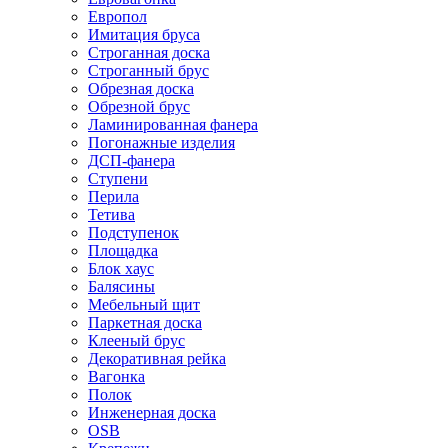
Европол
Имитация бруса
Строганная доска
Строганный брус
Обрезная доска
Обрезной брус
Ламинированная фанера
Погонажные изделия
ДСП-фанера
Ступени
Перила
Тетива
Подступенок
Площадка
Блок хаус
Балясины
Мебельный щит
Паркетная доска
Клееный брус
Декоративная рейка
Вагонка
Полок
Инженерная доска
OSB