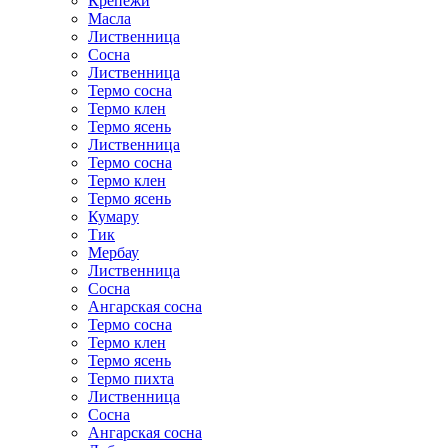
Крепежи
Масла
Лиственница
Сосна
Лиственница
Термо сосна
Термо клен
Термо ясень
Лиственница
Термо сосна
Термо клен
Термо ясень
Кумару
Тик
Мербау
Лиственница
Сосна
Ангарская сосна
Термо сосна
Термо клен
Термо ясень
Термо пихта
Лиственница
Сосна
Ангарская сосна