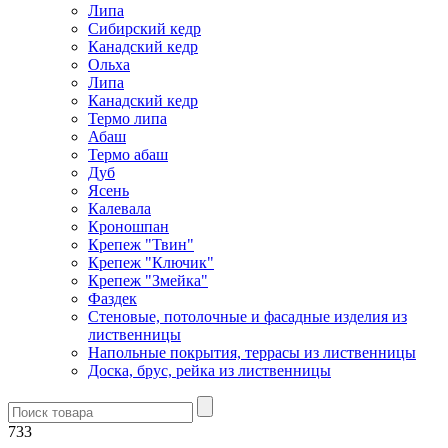
Липа
Сибирский кедр
Канадский кедр
Ольха
Липа
Канадский кедр
Термо липа
Абаш
Термо абаш
Дуб
Ясень
Калевала
Кроношпан
Крепеж "Твин"
Крепеж "Ключик"
Крепеж "Змейка"
Фаздек
Стеновые, потолочные и фасадные изделия из
лиственницы
Напольные покрытия, террасы из лиственницы
Доска, брус, рейка из лиственницы
733