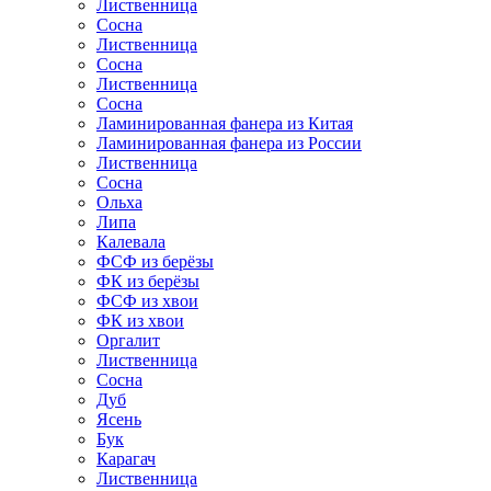
Лиственница
Сосна
Лиственница
Сосна
Лиственница
Сосна
Ламинированная фанера из Китая
Ламинированная фанера из России
Лиственница
Сосна
Ольха
Липа
Калевала
ФСФ из берёзы
ФК из берёзы
ФСФ из хвои
ФК из хвои
Оргалит
Лиственница
Сосна
Дуб
Ясень
Бук
Карагач
Лиственница