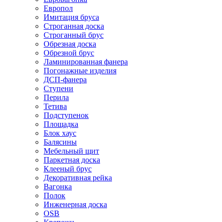
Европол
Имитация бруса
Строганная доска
Строганный брус
Обрезная доска
Обрезной брус
Ламинированная фанера
Погонажные изделия
ДСП-фанера
Ступени
Перила
Тетива
Подступенок
Площадка
Блок хаус
Балясины
Мебельный щит
Паркетная доска
Клееный брус
Декоративная рейка
Вагонка
Полок
Инженерная доска
OSB