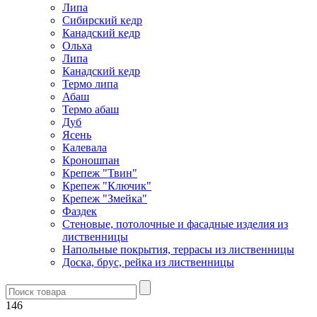
Липа
Сибирский кедр
Канадский кедр
Ольха
Липа
Канадский кедр
Термо липа
Абаш
Термо абаш
Дуб
Ясень
Калевала
Кроношпан
Крепеж "Твин"
Крепеж "Ключик"
Крепеж "Змейка"
Фаздек
Стеновые, потолочные и фасадные изделия из
лиственницы
Напольные покрытия, террасы из лиственницы
Доска, брус, рейка из лиственницы
146