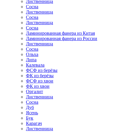
Лиственница
Сосна
Лиственница
Сосна
Лиственница
Сосна
Ламинированная фанера из Китая
Ламинированная фанера из России
Лиственница
Сосна
Ольха
Липа
Калевала
ФСФ из берёзы
ФК из берёзы
ФСФ из хвои
ФК из хвои
Оргалит
Лиственница
Сосна
Дуб
Ясень
Бук
Карагач
Лиственница