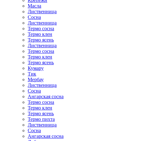
Крепежи
Масла
Лиственница
Сосна
Лиственница
Термо сосна
Термо клен
Термо ясень
Лиственница
Термо сосна
Термо клен
Термо ясень
Кумару
Тик
Мербау
Лиственница
Сосна
Ангарская сосна
Термо сосна
Термо клен
Термо ясень
Термо пихта
Лиственница
Сосна
Ангарская сосна