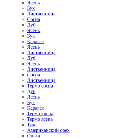
Ясень
Бук
Лиственница
Сосна
Дуб
Ясень
Бук
Карагач
Ясень
Лиственница
Дуб
Ясень
Лиственница
Сосна
Лиственница
Термо сосна
Дуб
Ясень
Бук
Карагач
Термо клена
Термо ясень
Тик
Американский орех
Ольха