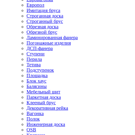
Европол
Имитация бруса
Строганная доска
Строганный брус
Обрезная доска
Обрезной брус
Ламинированная фанера
Погонажные изделия
ДСП-фанера
Ступени
Перила
Тетива
Подступенок
Площадка
Блок хаус
Балясины
Мебельный щит
Паркетная доска
Клееный брус
Декоративная рейка
Вагонка
Полок
Инженерная доска
OSB