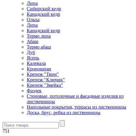
Липа
Сибирский кедр
Канадский кедр
Ольха
Липа
Канадский кедр
Термо липа
Абаш
Термо абаш
Дуб
Ясень
Калевала
Кроношпан
Крепеж "Твин"
Крепеж "Ключик"
Крепеж "Змейка"
Фаздек
Стеновые, потолочные и фасадные изделия из
лиственницы
Напольные покрытия, террасы из лиственницы
Доска, брус, рейка из лиственницы
751