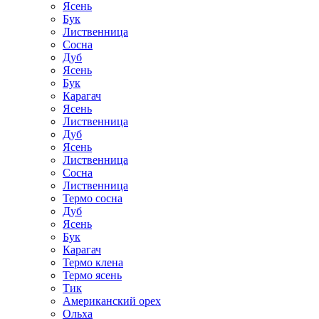
Ясень
Бук
Лиственница
Сосна
Дуб
Ясень
Бук
Карагач
Ясень
Лиственница
Дуб
Ясень
Лиственница
Сосна
Лиственница
Термо сосна
Дуб
Ясень
Бук
Карагач
Термо клена
Термо ясень
Тик
Американский орех
Ольха