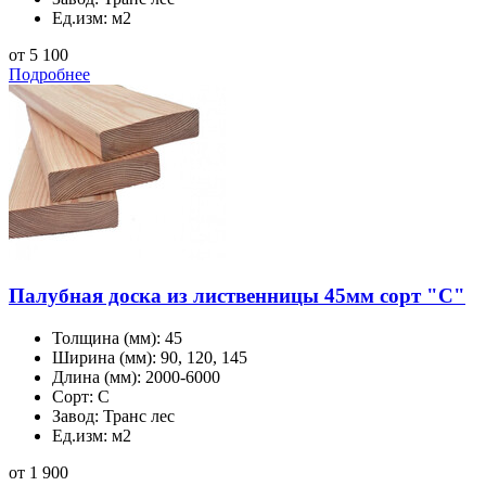
Ед.изм:
м2
от 5 100
Подробнее
Палубная доска из лиственницы 45мм сорт "С"
Толщина (мм):
45
Ширина (мм):
90, 120, 145
Длина (мм):
2000-6000
Сорт:
С
Завод:
Транс лес
Ед.изм:
м2
от 1 900