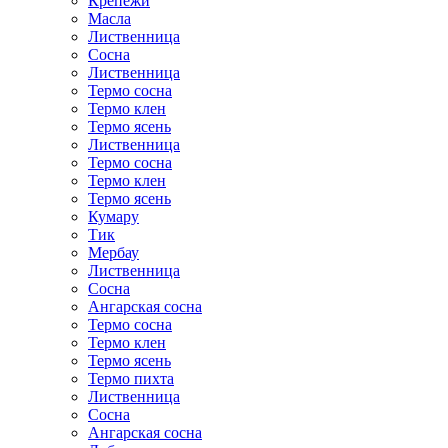
Крепежи
Масла
Лиственница
Сосна
Лиственница
Термо сосна
Термо клен
Термо ясень
Лиственница
Термо сосна
Термо клен
Термо ясень
Кумару
Тик
Мербау
Лиственница
Сосна
Ангарская сосна
Термо сосна
Термо клен
Термо ясень
Термо пихта
Лиственница
Сосна
Ангарская сосна