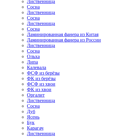
Лиственница
Сосна
Лиственница
Сосна
Лиственница
Сосна
Ламинированная фанера из Китая
Ламинированная фанера из России
Лиственница
Сосна
Ольха
Липа
Калевала
ФСФ из берёзы
ФК из берёзы
ФСФ из хвои
ФК из хвои
Оргалит
Лиственница
Сосна
Дуб
Ясень
Бук
Карагач
Лиственница