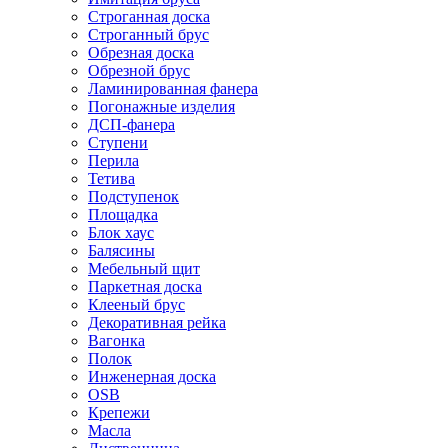
Строганная доска
Строганный брус
Обрезная доска
Обрезной брус
Ламинированная фанера
Погонажные изделия
ДСП-фанера
Ступени
Перила
Тетива
Подступенок
Площадка
Блок хаус
Балясины
Мебельный щит
Паркетная доска
Клееный брус
Декоративная рейка
Вагонка
Полок
Инженерная доска
OSB
Крепежи
Масла