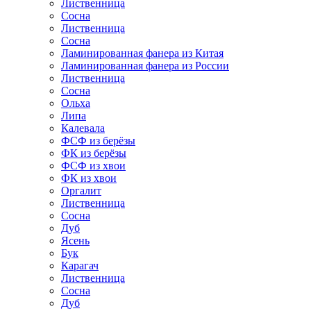
Лиственница
Сосна
Лиственница
Сосна
Ламинированная фанера из Китая
Ламинированная фанера из России
Лиственница
Сосна
Ольха
Липа
Калевала
ФСФ из берёзы
ФК из берёзы
ФСФ из хвои
ФК из хвои
Оргалит
Лиственница
Сосна
Дуб
Ясень
Бук
Карагач
Лиственница
Сосна
Дуб