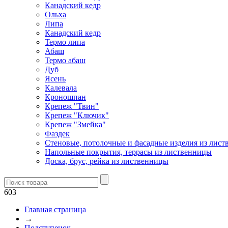
Канадский кедр
Ольха
Липа
Канадский кедр
Термо липа
Абаш
Термо абаш
Дуб
Ясень
Калевала
Кроношпан
Крепеж "Твин"
Крепеж "Ключик"
Крепеж "Змейка"
Фаздек
Стеновые, потолочные и фасадные изделия из лис
Напольные покрытия, террасы из лиственницы
Доска, брус, рейка из лиственницы
603
Главная страница
→
Подступенок