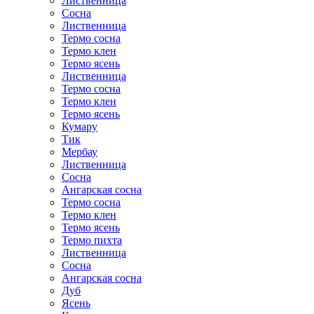
Лиственница
Сосна
Лиственница
Термо сосна
Термо клен
Термо ясень
Лиственница
Термо сосна
Термо клен
Термо ясень
Кумару
Тик
Мербау
Лиственница
Сосна
Ангарская сосна
Термо сосна
Термо клен
Термо ясень
Термо пихта
Лиственница
Сосна
Ангарская сосна
Дуб
Ясень