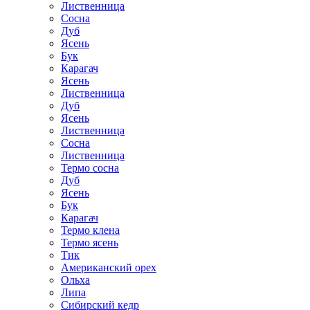
Лиственница
Сосна
Дуб
Ясень
Бук
Карагач
Ясень
Лиственница
Дуб
Ясень
Лиственница
Сосна
Лиственница
Термо сосна
Дуб
Ясень
Бук
Карагач
Термо клена
Термо ясень
Тик
Американский орех
Ольха
Липа
Сибирский кедр