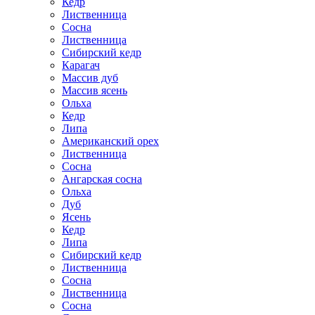
Кедр
Лиственница
Сосна
Лиственница
Сибирский кедр
Карагач
Массив дуб
Массив ясень
Ольха
Кедр
Липа
Американский орех
Лиственница
Сосна
Ангарская сосна
Ольха
Дуб
Ясень
Кедр
Липа
Сибирский кедр
Лиственница
Сосна
Лиственница
Сосна