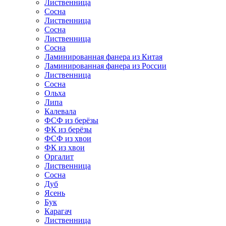
Лиственница
Сосна
Лиственница
Сосна
Лиственница
Сосна
Ламинированная фанера из Китая
Ламинированная фанера из России
Лиственница
Сосна
Ольха
Липа
Калевала
ФСФ из берёзы
ФК из берёзы
ФСФ из хвои
ФК из хвои
Оргалит
Лиственница
Сосна
Дуб
Ясень
Бук
Карагач
Лиственница