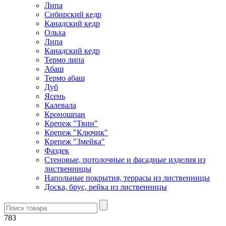
Липа
Сибирский кедр
Канадский кедр
Ольха
Липа
Канадский кедр
Термо липа
Абаш
Термо абаш
Дуб
Ясень
Калевала
Кроношпан
Крепеж "Твин"
Крепеж "Ключик"
Крепеж "Змейка"
Фаздек
Стеновые, потолочные и фасадные изделия из
лиственницы
Напольные покрытия, террасы из лиственницы
Доска, брус, рейка из лиственницы
783