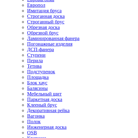
Европол
Имитация бруса
Строганная доска
Строганный брус
Обрезная доска
Обрезной брус
Ламинированная фанера
Погонажные изделия
ДСП-фанера
Ступени
Перила
Тетива
Подступенок
Площадка
Блок хаус
Балясины
Мебельный щит
Паркетная доска
Клееный брус
Декоративная рейка
Вагонка
Полок
Инженерная доска
OSB