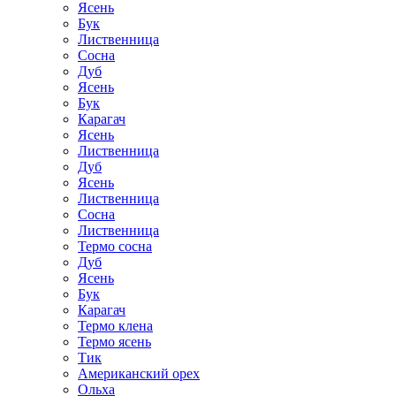
Ясень
Бук
Лиственница
Сосна
Дуб
Ясень
Бук
Карагач
Ясень
Лиственница
Дуб
Ясень
Лиственница
Сосна
Лиственница
Термо сосна
Дуб
Ясень
Бук
Карагач
Термо клена
Термо ясень
Тик
Американский орех
Ольха