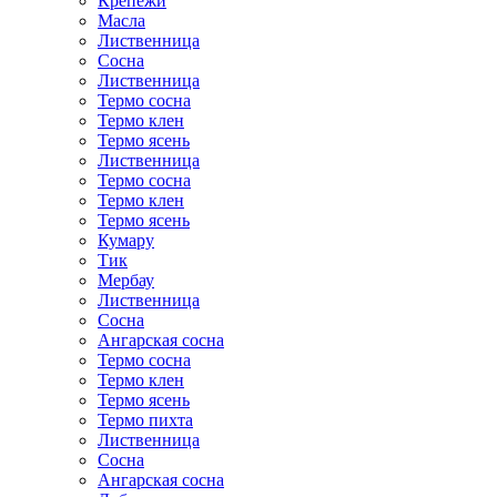
Крепежи
Масла
Лиственница
Сосна
Лиственница
Термо сосна
Термо клен
Термо ясень
Лиственница
Термо сосна
Термо клен
Термо ясень
Кумару
Тик
Мербау
Лиственница
Сосна
Ангарская сосна
Термо сосна
Термо клен
Термо ясень
Термо пихта
Лиственница
Сосна
Ангарская сосна