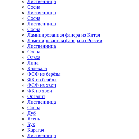
Лиственница
Сосна
Лиственница
Сосна
Лиственница
Сосна
Ламинированная фанера из Китая
Ламинированная фанера из России
Лиственница
Сосна
Ольха
Липа
Калевала
ФСФ из берёзы
ФК из берёзы
ФСФ из хвои
ФК из хвои
Оргалит
Лиственница
Сосна
Дуб
Ясень
Бук
Карагач
Лиственница