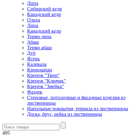
Липа
Сибирский кедр
Канадский кедр
Ольха
Липа
Канадский кедр
Термо липа
Абаш
Термо абаш
Дуб
Ясень
Калевала
Кроношпан
Крепеж "Твин"
Крепеж "Ключик"
Крепеж "Змейка"
Фаздек
Стеновые, потолочные и фасадные изделия из
лиственницы
Напольные покрытия, террасы из лиственницы
Доска, брус, рейка из лиственницы
495