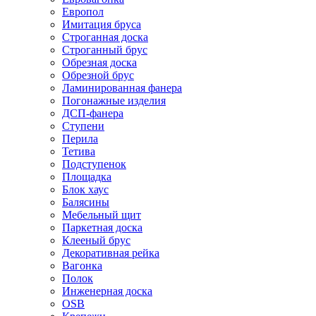
Европол
Имитация бруса
Строганная доска
Строганный брус
Обрезная доска
Обрезной брус
Ламинированная фанера
Погонажные изделия
ДСП-фанера
Ступени
Перила
Тетива
Подступенок
Площадка
Блок хаус
Балясины
Мебельный щит
Паркетная доска
Клееный брус
Декоративная рейка
Вагонка
Полок
Инженерная доска
OSB