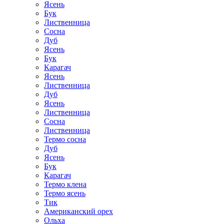
Ясень
Бук
Лиственница
Сосна
Дуб
Ясень
Бук
Карагач
Ясень
Лиственница
Дуб
Ясень
Лиственница
Сосна
Лиственница
Термо сосна
Дуб
Ясень
Бук
Карагач
Термо клена
Термо ясень
Тик
Американский орех
Ольха