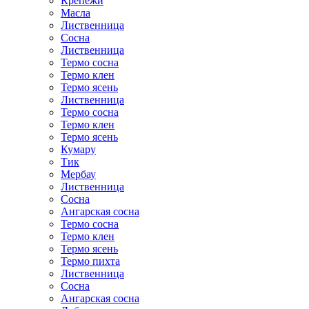
Крепежи
Масла
Лиственница
Сосна
Лиственница
Термо сосна
Термо клен
Термо ясень
Лиственница
Термо сосна
Термо клен
Термо ясень
Кумару
Тик
Мербау
Лиственница
Сосна
Ангарская сосна
Термо сосна
Термо клен
Термо ясень
Термо пихта
Лиственница
Сосна
Ангарская сосна