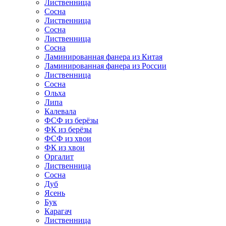
Лиственница
Сосна
Лиственница
Сосна
Лиственница
Сосна
Ламинированная фанера из Китая
Ламинированная фанера из России
Лиственница
Сосна
Ольха
Липа
Калевала
ФСФ из берёзы
ФК из берёзы
ФСФ из хвои
ФК из хвои
Оргалит
Лиственница
Сосна
Дуб
Ясень
Бук
Карагач
Лиственница