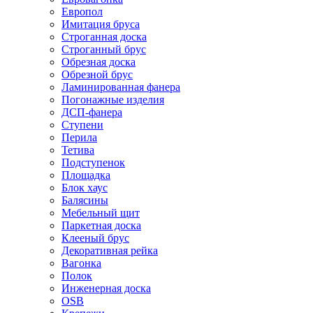
Европол
Имитация бруса
Строганная доска
Строганный брус
Обрезная доска
Обрезной брус
Ламинированная фанера
Погонажные изделия
ДСП-фанера
Ступени
Перила
Тетива
Подступенок
Площадка
Блок хаус
Балясины
Мебельный щит
Паркетная доска
Клееный брус
Декоративная рейка
Вагонка
Полок
Инженерная доска
OSB