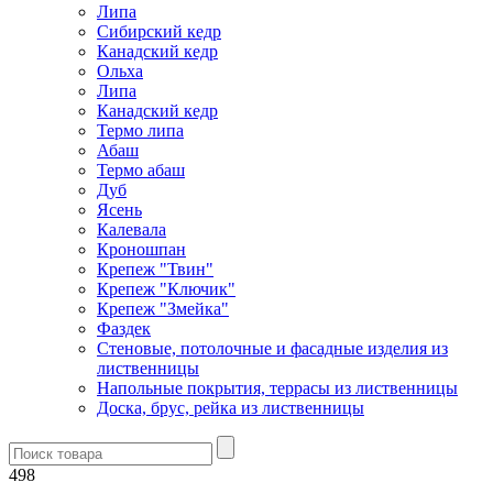
Липа
Сибирский кедр
Канадский кедр
Ольха
Липа
Канадский кедр
Термо липа
Абаш
Термо абаш
Дуб
Ясень
Калевала
Кроношпан
Крепеж "Твин"
Крепеж "Ключик"
Крепеж "Змейка"
Фаздек
Стеновые, потолочные и фасадные изделия из
лиственницы
Напольные покрытия, террасы из лиственницы
Доска, брус, рейка из лиственницы
498