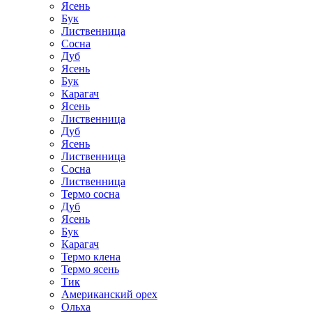
Ясень
Бук
Лиственница
Сосна
Дуб
Ясень
Бук
Карагач
Ясень
Лиственница
Дуб
Ясень
Лиственница
Сосна
Лиственница
Термо сосна
Дуб
Ясень
Бук
Карагач
Термо клена
Термо ясень
Тик
Американский орех
Ольха