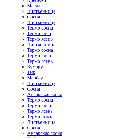
Крепежи
Масла
Лиственница
Сосна
Лиственница
Термо сосна
Термо клен
Термо ясень
Лиственница
Термо сосна
Термо клен
Термо ясень
Кумару
Тик
Мербау
Лиственница
Сосна
Ангарская сосна
Термо сосна
Термо клен
Термо ясень
Термо пихта
Лиственница
Сосна
Ангарская сосна