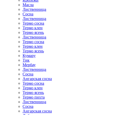
Крепежи
Масла
Лиственница
Сосна
Лиственница
Термо сосна
Термо клен
Термо ясень
Лиственница
Термо сосна
Термо клен
Термо ясень
Кумару
Тик
Мербау
Лиственница
Сосна
Ангарская сосна
Термо сосна
Термо клен
Термо ясень
Термо пихта
Лиственница
Сосна
Ангарская сосна