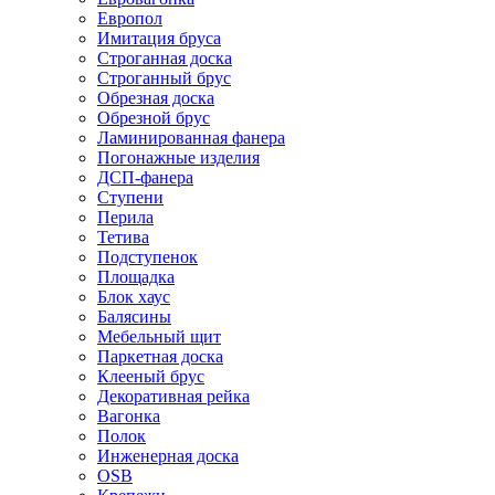
Европол
Имитация бруса
Строганная доска
Строганный брус
Обрезная доска
Обрезной брус
Ламинированная фанера
Погонажные изделия
ДСП-фанера
Ступени
Перила
Тетива
Подступенок
Площадка
Блок хаус
Балясины
Мебельный щит
Паркетная доска
Клееный брус
Декоративная рейка
Вагонка
Полок
Инженерная доска
OSB