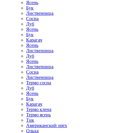
Ясень
Бук
Лиственница
Сосна
Дуб
Ясень
Бук
Карагач
Ясень
Лиственница
Дуб
Ясень
Лиственница
Сосна
Лиственница
Термо сосна
Дуб
Ясень
Бук
Карагач
Термо клена
Термо ясень
Тик
Американский орех
Ольха