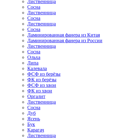
Лиственница
Сосна
Лиственница
Сосна
Лиственница
Сосна
Ламинированная фанера из Китая
Ламинированная фанера из России
Лиственница
Сосна
Ольха
Липа
Калевала
ФСФ из берёзы
ФК из берёзы
ФСФ из хвои
ФК из хвои
Оргалит
Лиственница
Сосна
Дуб
Ясень
Бук
Карагач
Лиственница