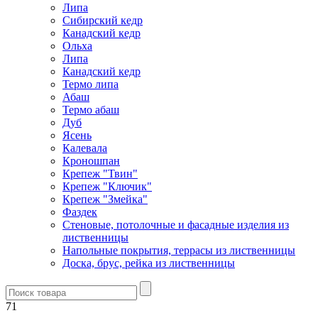
Липа
Сибирский кедр
Канадский кедр
Ольха
Липа
Канадский кедр
Термо липа
Абаш
Термо абаш
Дуб
Ясень
Калевала
Кроношпан
Крепеж "Твин"
Крепеж "Ключик"
Крепеж "Змейка"
Фаздек
Стеновые, потолочные и фасадные изделия из
лиственницы
Напольные покрытия, террасы из лиственницы
Доска, брус, рейка из лиственницы
71