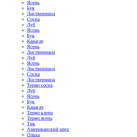
Ясень
Бук
Лиственница
Сосна
Дуб
Ясень
Бук
Карагач
Ясень
Лиственница
Дуб
Ясень
Лиственница
Сосна
Лиственница
Термо сосна
Дуб
Ясень
Бук
Карагач
Термо клена
Термо ясень
Тик
Американский орех
Ольха