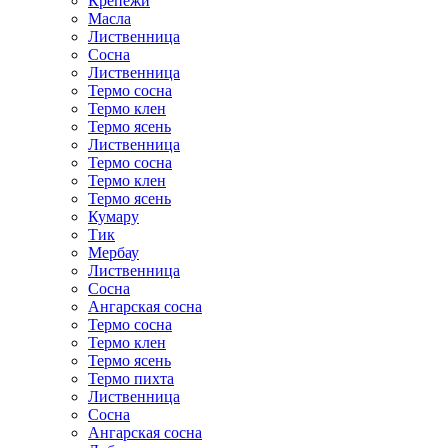
Крепежи
Масла
Лиственница
Сосна
Лиственница
Термо сосна
Термо клен
Термо ясень
Лиственница
Термо сосна
Термо клен
Термо ясень
Кумару
Тик
Мербау
Лиственница
Сосна
Ангарская сосна
Термо сосна
Термо клен
Термо ясень
Термо пихта
Лиственница
Сосна
Ангарская сосна