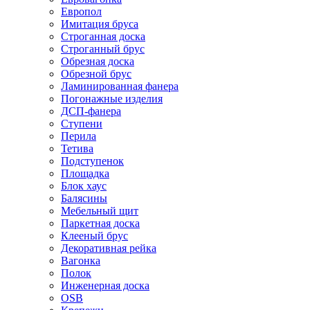
Европол
Имитация бруса
Строганная доска
Строганный брус
Обрезная доска
Обрезной брус
Ламинированная фанера
Погонажные изделия
ДСП-фанера
Ступени
Перила
Тетива
Подступенок
Площадка
Блок хаус
Балясины
Мебельный щит
Паркетная доска
Клееный брус
Декоративная рейка
Вагонка
Полок
Инженерная доска
OSB