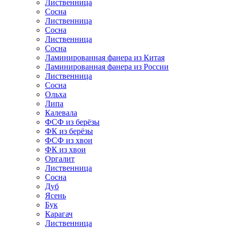
Лиственница
Сосна
Лиственница
Сосна
Лиственница
Сосна
Ламинированная фанера из Китая
Ламинированная фанера из России
Лиственница
Сосна
Ольха
Липа
Калевала
ФСФ из берёзы
ФК из берёзы
ФСФ из хвои
ФК из хвои
Оргалит
Лиственница
Сосна
Дуб
Ясень
Бук
Карагач
Лиственница