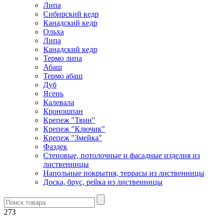
Липа
Сибирский кедр
Канадский кедр
Ольха
Липа
Канадский кедр
Термо липа
Абаш
Термо абаш
Дуб
Ясень
Калевала
Кроношпан
Крепеж "Твин"
Крепеж "Ключик"
Крепеж "Змейка"
Фаздек
Стеновые, потолочные и фасадные изделия из
лиственницы
Напольные покрытия, террасы из лиственницы
Доска, брус, рейка из лиственницы
273