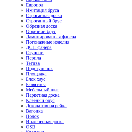
Европол
Имитация бруса
Строганная доска
Строганный брус
Обрезная доска
Обрезной брус
Ламинированная фанера
Погонажные изделия
ДСП-фанера
Ступени
Перила
Тетива
Подступенок
Площадка
Блок хаус
Балясины
Мебельный щит
Паркетная доска
Клееный брус
Декоративная рейка
Вагонка
Полок
Инженерная доска
OSB