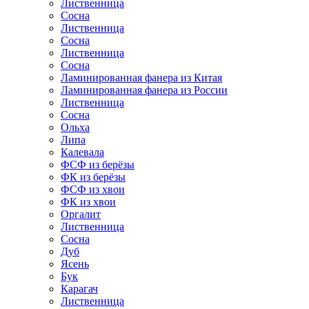
Лиственница
Сосна
Лиственница
Сосна
Лиственница
Сосна
Ламинированная фанера из Китая
Ламинированная фанера из России
Лиственница
Сосна
Ольха
Липа
Калевала
ФСФ из берёзы
ФК из берёзы
ФСФ из хвои
ФК из хвои
Оргалит
Лиственница
Сосна
Дуб
Ясень
Бук
Карагач
Лиственница