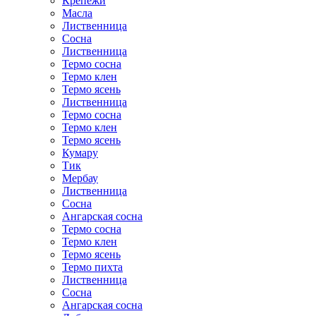
Крепежи
Масла
Лиственница
Сосна
Лиственница
Термо сосна
Термо клен
Термо ясень
Лиственница
Термо сосна
Термо клен
Термо ясень
Кумару
Тик
Мербау
Лиственница
Сосна
Ангарская сосна
Термо сосна
Термо клен
Термо ясень
Термо пихта
Лиственница
Сосна
Ангарская сосна