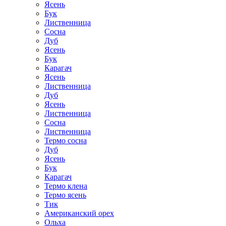
Ясень
Бук
Лиственница
Сосна
Дуб
Ясень
Бук
Карагач
Ясень
Лиственница
Дуб
Ясень
Лиственница
Сосна
Лиственница
Термо сосна
Дуб
Ясень
Бук
Карагач
Термо клена
Термо ясень
Тик
Американский орех
Ольха