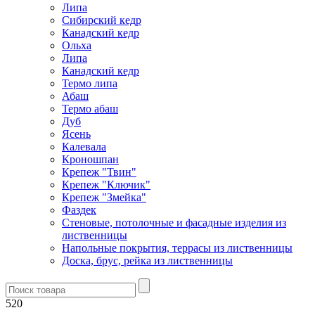
Липа
Сибирский кедр
Канадский кедр
Ольха
Липа
Канадский кедр
Термо липа
Абаш
Термо абаш
Дуб
Ясень
Калевала
Кроношпан
Крепеж "Твин"
Крепеж "Ключик"
Крепеж "Змейка"
Фаздек
Стеновые, потолочные и фасадные изделия из
лиственницы
Напольные покрытия, террасы из лиственницы
Доска, брус, рейка из лиственницы
520