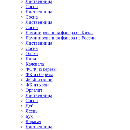
Лиственница
Сосна
Лиственница
Сосна
Лиственница
Сосна
Ламинированная фанера из Китая
Ламинированная фанера из России
Лиственница
Сосна
Ольха
Липа
Калевала
ФСФ из берёзы
ФК из берёзы
ФСФ из хвои
ФК из хвои
Оргалит
Лиственница
Сосна
Дуб
Ясень
Бук
Карагач
Лиственница