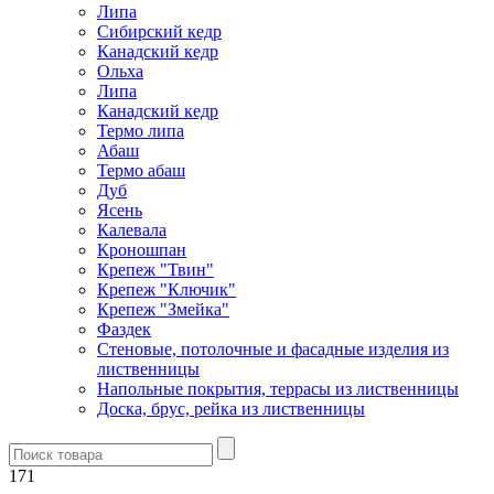
Липа
Сибирский кедр
Канадский кедр
Ольха
Липа
Канадский кедр
Термо липа
Абаш
Термо абаш
Дуб
Ясень
Калевала
Кроношпан
Крепеж "Твин"
Крепеж "Ключик"
Крепеж "Змейка"
Фаздек
Стеновые, потолочные и фасадные изделия из
лиственницы
Напольные покрытия, террасы из лиственницы
Доска, брус, рейка из лиственницы
171