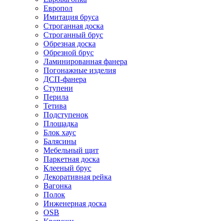
Европол
Имитация бруса
Строганная доска
Строганный брус
Обрезная доска
Обрезной брус
Ламинированная фанера
Погонажные изделия
ДСП-фанера
Ступени
Перила
Тетива
Подступенок
Площадка
Блок хаус
Балясины
Мебельный щит
Паркетная доска
Клееный брус
Декоративная рейка
Вагонка
Полок
Инженерная доска
OSB