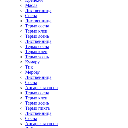
Крепежи
Масла
Лиственница
Сосна
Лиственница
Термо сосна
Термо клен
Термо ясень
Лиственница
Термо сосна
Термо клен
Термо ясень
Кумару
Тик
Мербау
Лиственница
Сосна
Ангарская сосна
Термо сосна
Термо клен
Термо ясень
Термо пихта
Лиственница
Сосна
Ангарская сосна