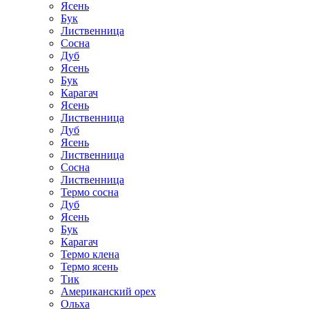
Ясень
Бук
Лиственница
Сосна
Дуб
Ясень
Бук
Карагач
Ясень
Лиственница
Дуб
Ясень
Лиственница
Сосна
Лиственница
Термо сосна
Дуб
Ясень
Бук
Карагач
Термо клена
Термо ясень
Тик
Американский орех
Ольха