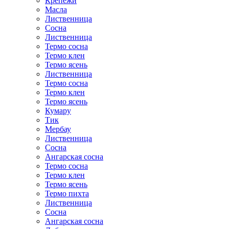
Крепежи
Масла
Лиственница
Сосна
Лиственница
Термо сосна
Термо клен
Термо ясень
Лиственница
Термо сосна
Термо клен
Термо ясень
Кумару
Тик
Мербау
Лиственница
Сосна
Ангарская сосна
Термо сосна
Термо клен
Термо ясень
Термо пихта
Лиственница
Сосна
Ангарская сосна