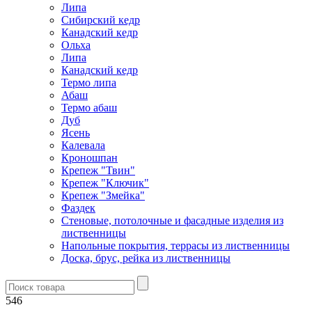
Липа
Сибирский кедр
Канадский кедр
Ольха
Липа
Канадский кедр
Термо липа
Абаш
Термо абаш
Дуб
Ясень
Калевала
Кроношпан
Крепеж "Твин"
Крепеж "Ключик"
Крепеж "Змейка"
Фаздек
Стеновые, потолочные и фасадные изделия из
лиственницы
Напольные покрытия, террасы из лиственницы
Доска, брус, рейка из лиственницы
546