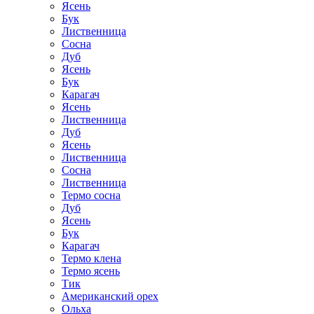
Ясень
Бук
Лиственница
Сосна
Дуб
Ясень
Бук
Карагач
Ясень
Лиственница
Дуб
Ясень
Лиственница
Сосна
Лиственница
Термо сосна
Дуб
Ясень
Бук
Карагач
Термо клена
Термо ясень
Тик
Американский орех
Ольха