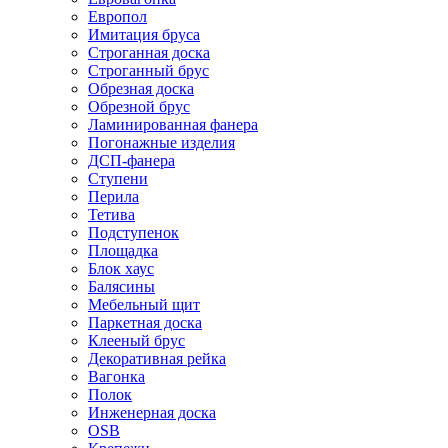
Европол
Имитация бруса
Строганная доска
Строганный брус
Обрезная доска
Обрезной брус
Ламинированная фанера
Погонажные изделия
ДСП-фанера
Ступени
Перила
Тетива
Подступенок
Площадка
Блок хаус
Балясины
Мебельный щит
Паркетная доска
Клееный брус
Декоративная рейка
Вагонка
Полок
Инженерная доска
OSB