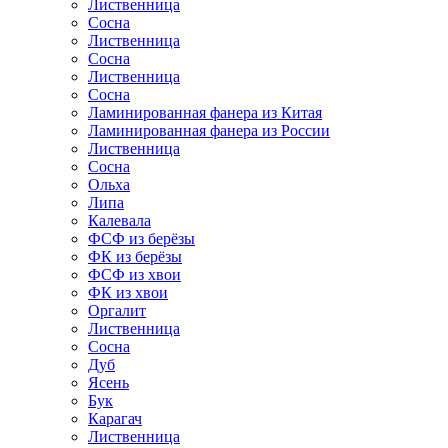
Лиственница
Сосна
Лиственница
Сосна
Лиственница
Сосна
Ламинированная фанера из Китая
Ламинированная фанера из России
Лиственница
Сосна
Ольха
Липа
Калевала
ФСФ из берёзы
ФК из берёзы
ФСФ из хвои
ФК из хвои
Оргалит
Лиственница
Сосна
Дуб
Ясень
Бук
Карагач
Лиственница