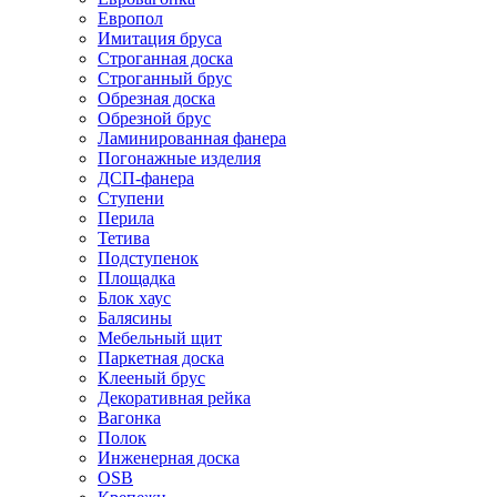
Европол
Имитация бруса
Строганная доска
Строганный брус
Обрезная доска
Обрезной брус
Ламинированная фанера
Погонажные изделия
ДСП-фанера
Ступени
Перила
Тетива
Подступенок
Площадка
Блок хаус
Балясины
Мебельный щит
Паркетная доска
Клееный брус
Декоративная рейка
Вагонка
Полок
Инженерная доска
OSB