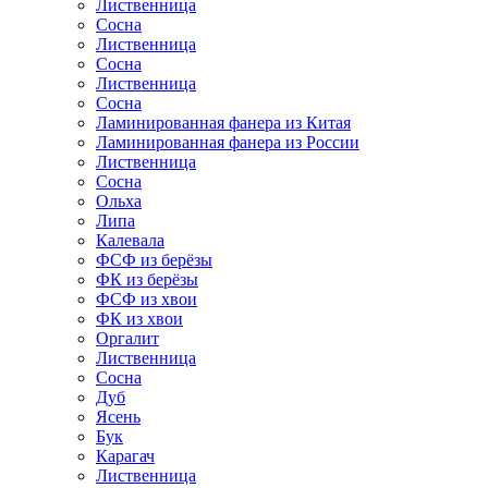
Лиственница
Сосна
Лиственница
Сосна
Лиственница
Сосна
Ламинированная фанера из Китая
Ламинированная фанера из России
Лиственница
Сосна
Ольха
Липа
Калевала
ФСФ из берёзы
ФК из берёзы
ФСФ из хвои
ФК из хвои
Оргалит
Лиственница
Сосна
Дуб
Ясень
Бук
Карагач
Лиственница