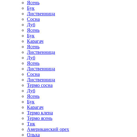
Ясень
Бук
Лиственница
Сосна
Дуб
Ясень
Бук
Карагач
Ясень
Лиственница
Дуб
Ясень
Лиственница
Сосна
Лиственница
Термо сосна
Дуб
Ясень
Бук
Карагач
Термо клена
Термо ясень
Тик
Американский орех
Ольха