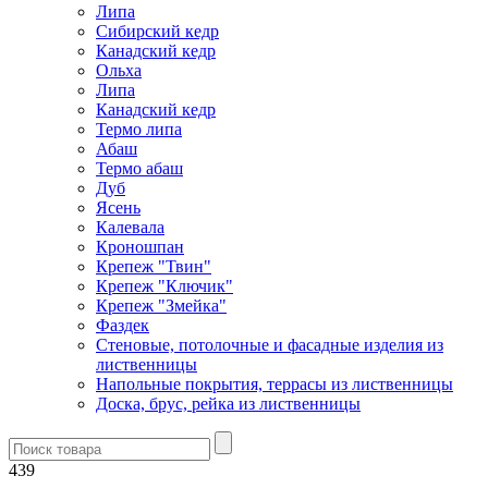
Липа
Сибирский кедр
Канадский кедр
Ольха
Липа
Канадский кедр
Термо липа
Абаш
Термо абаш
Дуб
Ясень
Калевала
Кроношпан
Крепеж "Твин"
Крепеж "Ключик"
Крепеж "Змейка"
Фаздек
Стеновые, потолочные и фасадные изделия из
лиственницы
Напольные покрытия, террасы из лиственницы
Доска, брус, рейка из лиственницы
439