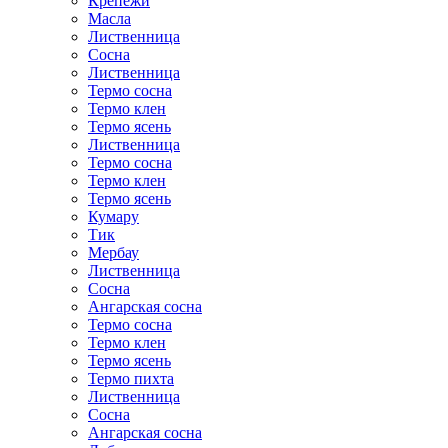
Крепежи
Масла
Лиственница
Сосна
Лиственница
Термо сосна
Термо клен
Термо ясень
Лиственница
Термо сосна
Термо клен
Термо ясень
Кумару
Тик
Мербау
Лиственница
Сосна
Ангарская сосна
Термо сосна
Термо клен
Термо ясень
Термо пихта
Лиственница
Сосна
Ангарская сосна