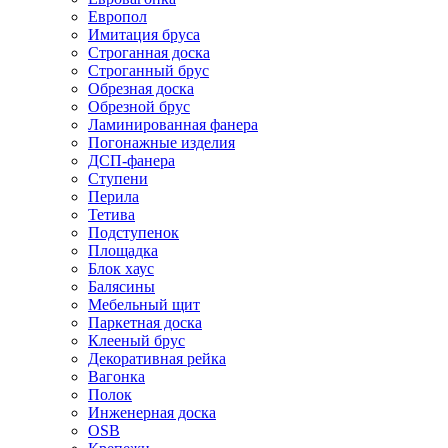
Европол
Имитация бруса
Строганная доска
Строганный брус
Обрезная доска
Обрезной брус
Ламинированная фанера
Погонажные изделия
ДСП-фанера
Ступени
Перила
Тетива
Подступенок
Площадка
Блок хаус
Балясины
Мебельный щит
Паркетная доска
Клееный брус
Декоративная рейка
Вагонка
Полок
Инженерная доска
OSB