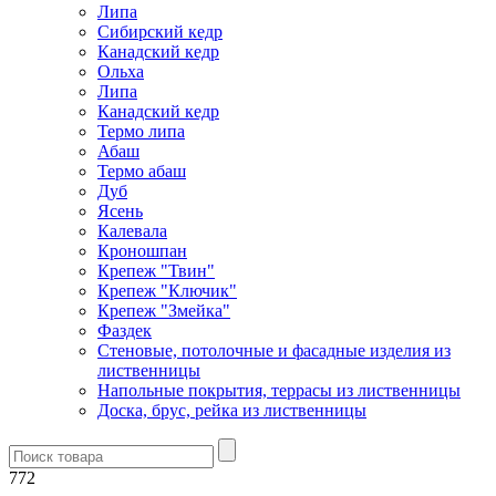
Липа
Сибирский кедр
Канадский кедр
Ольха
Липа
Канадский кедр
Термо липа
Абаш
Термо абаш
Дуб
Ясень
Калевала
Кроношпан
Крепеж "Твин"
Крепеж "Ключик"
Крепеж "Змейка"
Фаздек
Стеновые, потолочные и фасадные изделия из
лиственницы
Напольные покрытия, террасы из лиственницы
Доска, брус, рейка из лиственницы
772