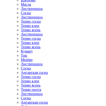
Крепежи
Масла
Лиственница
Сосна
Лиственница
Термо сосна
Термо клен
Термо ясень
Лиственница
Термо сосна
Термо клен
Термо ясень
Кумару
Тик
Мербау
Лиственница
Сосна
Ангарская сосна
Термо сосна
Термо клен
Термо ясень
Термо пихта
Лиственница
Сосна
Ангарская сосна