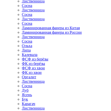
Лиственница
Сосна
Лиственница
Сосна
Лиственница
Сосна
Ламинированная фанера из Китая
Ламинированная фанера из России
Лиственница
Сосна
Ольха
Липа
Калевала
ФСФ из берёзы
ФК из берёзы
ФСФ из хвои
ФК из хвои
Оргалит
Лиственница
Сосна
Дуб
Ясень
Бук
Карагач
Лиственница