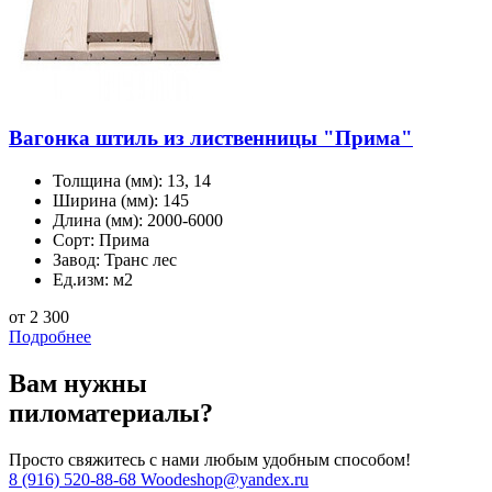
Вагонка штиль из лиственницы "Прима"
Толщина (мм):
13, 14
Ширина (мм):
145
Длина (мм):
2000-6000
Сорт:
Прима
Завод:
Транс лес
Ед.изм:
м2
от 2 300
Подробнее
Вам нужны
пиломатериалы?
Просто свяжитесь с нами любым удобным способом!
8 (916) 520-88-68
Woodeshop@yandex.ru