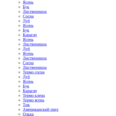
Ясень
Бук
Лиственница
Сосна
Дуб
Ясень
Бук
Карагач
Ясень
Лиственница
Дуб
Ясень
Лиственница
Сосна
Лиственница
Термо сосна
Дуб
Ясень
Бук
Карагач
Термо клена
Термо ясень
Тик
Американский орех
Ольха