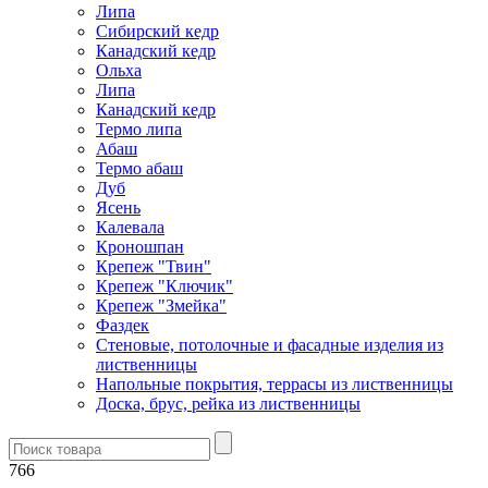
Липа
Сибирский кедр
Канадский кедр
Ольха
Липа
Канадский кедр
Термо липа
Абаш
Термо абаш
Дуб
Ясень
Калевала
Кроношпан
Крепеж "Твин"
Крепеж "Ключик"
Крепеж "Змейка"
Фаздек
Стеновые, потолочные и фасадные изделия из
лиственницы
Напольные покрытия, террасы из лиственницы
Доска, брус, рейка из лиственницы
766