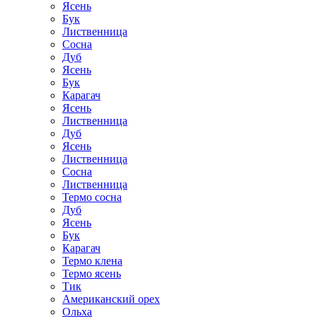
Ясень
Бук
Лиственница
Сосна
Дуб
Ясень
Бук
Карагач
Ясень
Лиственница
Дуб
Ясень
Лиственница
Сосна
Лиственница
Термо сосна
Дуб
Ясень
Бук
Карагач
Термо клена
Термо ясень
Тик
Американский орех
Ольха