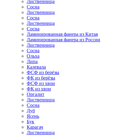
Лиственница
Сосна
Лиственница
Сосна
Лиственница
Сосна
Ламинированная фанера из Китая
Ламинированная фанера из России
Лиственница
Сосна
Ольха
Липа
Калевала
ФСФ из берёзы
ФК из берёзы
ФСФ из хвои
ФК из хвои
Оргалит
Лиственница
Сосна
Дуб
Ясень
Бук
Карагач
Лиственница