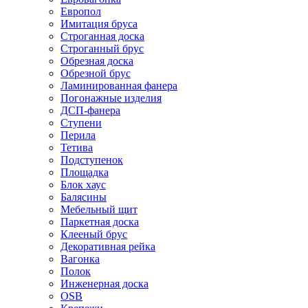
Европол
Имитация бруса
Строганная доска
Строганный брус
Обрезная доска
Обрезной брус
Ламинированная фанера
Погонажные изделия
ДСП-фанера
Ступени
Перила
Тетива
Подступенок
Площадка
Блок хаус
Балясины
Мебельный щит
Паркетная доска
Клееный брус
Декоративная рейка
Вагонка
Полок
Инженерная доска
OSB