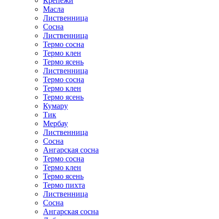
Крепежи
Масла
Лиственница
Сосна
Лиственница
Термо сосна
Термо клен
Термо ясень
Лиственница
Термо сосна
Термо клен
Термо ясень
Кумару
Тик
Мербау
Лиственница
Сосна
Ангарская сосна
Термо сосна
Термо клен
Термо ясень
Термо пихта
Лиственница
Сосна
Ангарская сосна