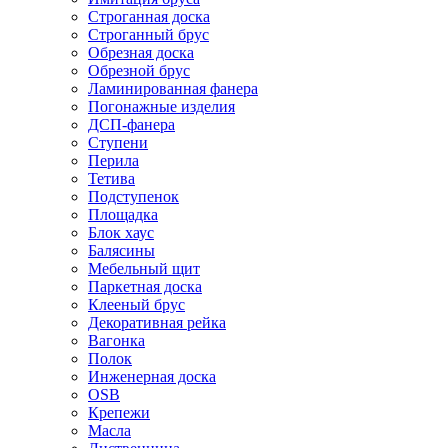
Строганная доска
Строганный брус
Обрезная доска
Обрезной брус
Ламинированная фанера
Погонажные изделия
ДСП-фанера
Ступени
Перила
Тетива
Подступенок
Площадка
Блок хаус
Балясины
Мебельный щит
Паркетная доска
Клееный брус
Декоративная рейка
Вагонка
Полок
Инженерная доска
OSB
Крепежи
Масла