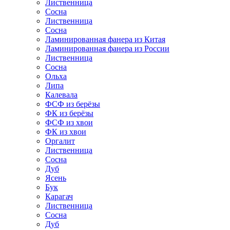
Лиственница
Сосна
Лиственница
Сосна
Ламинированная фанера из Китая
Ламинированная фанера из России
Лиственница
Сосна
Ольха
Липа
Калевала
ФСФ из берёзы
ФК из берёзы
ФСФ из хвои
ФК из хвои
Оргалит
Лиственница
Сосна
Дуб
Ясень
Бук
Карагач
Лиственница
Сосна
Дуб