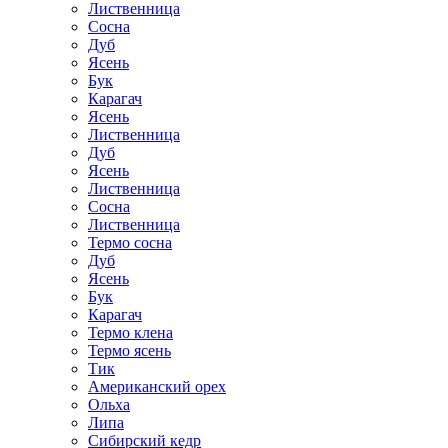
Лиственница
Сосна
Дуб
Ясень
Бук
Карагач
Ясень
Лиственница
Дуб
Ясень
Лиственница
Сосна
Лиственница
Термо сосна
Дуб
Ясень
Бук
Карагач
Термо клена
Термо ясень
Тик
Американский орех
Ольха
Липа
Сибирский кедр