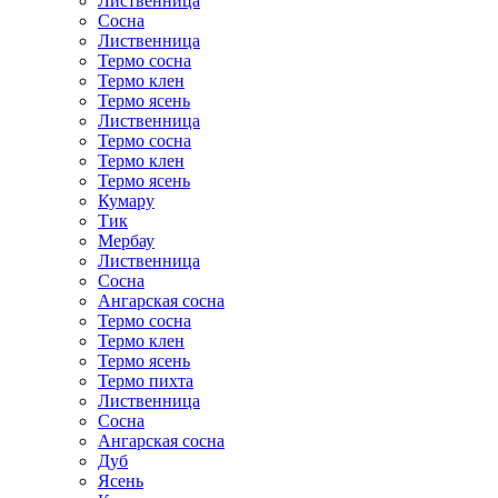
Лиственница
Сосна
Лиственница
Термо сосна
Термо клен
Термо ясень
Лиственница
Термо сосна
Термо клен
Термо ясень
Кумару
Тик
Мербау
Лиственница
Сосна
Ангарская сосна
Термо сосна
Термо клен
Термо ясень
Термо пихта
Лиственница
Сосна
Ангарская сосна
Дуб
Ясень