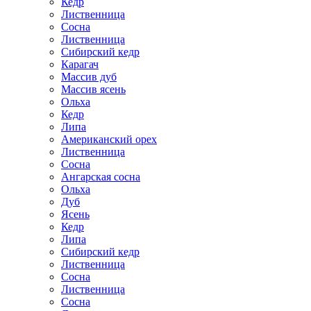
Кедр
Лиственница
Сосна
Лиственница
Сибирский кедр
Карагач
Массив дуб
Массив ясень
Ольха
Кедр
Липа
Американский орех
Лиственница
Сосна
Ангарская сосна
Ольха
Дуб
Ясень
Кедр
Липа
Сибирский кедр
Лиственница
Сосна
Лиственница
Сосна