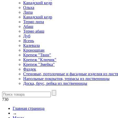
Канадский кедр
Ольха
Липа
Канадский кедр
Термо липа
Абаш
Термо абаш
Дуб
Ясень
Калевала
Кроношпан
Крепеж "Твин"
Крепеж "Ключик"
Крепеж "Змейка"
Фаздек
Стеновые, потолочные и фасадные изделия из лис
Напольные покрытия, террасы из лиственницы
Доска, брус, рейка из лиственницы
730
Главная страница
→
Масла