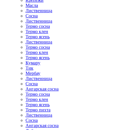
Крепежи
Масла
Лиственница
Сосна
Лиственница
Термо сосна
Термо клен
Термо ясень
Лиственница
Термо сосна
Термо клен
Термо ясень
Кумару
Тик
Мербау
Лиственница
Сосна
Ангарская сосна
Термо сосна
Термо клен
Термо ясень
Термо пихта
Лиственница
Сосна
Ангарская сосна