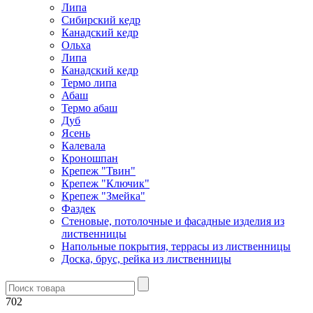
Липа
Сибирский кедр
Канадский кедр
Ольха
Липа
Канадский кедр
Термо липа
Абаш
Термо абаш
Дуб
Ясень
Калевала
Кроношпан
Крепеж "Твин"
Крепеж "Ключик"
Крепеж "Змейка"
Фаздек
Стеновые, потолочные и фасадные изделия из
лиственницы
Напольные покрытия, террасы из лиственницы
Доска, брус, рейка из лиственницы
702