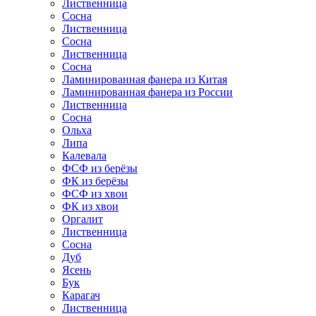
Лиственница
Сосна
Лиственница
Сосна
Лиственница
Сосна
Ламинированная фанера из Китая
Ламинированная фанера из России
Лиственница
Сосна
Ольха
Липа
Калевала
ФСФ из берёзы
ФК из берёзы
ФСФ из хвои
ФК из хвои
Оргалит
Лиственница
Сосна
Дуб
Ясень
Бук
Карагач
Лиственница