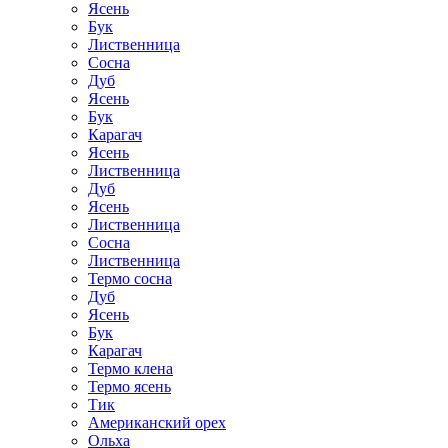
Ясень
Бук
Лиственница
Сосна
Дуб
Ясень
Бук
Карагач
Ясень
Лиственница
Дуб
Ясень
Лиственница
Сосна
Лиственница
Термо сосна
Дуб
Ясень
Бук
Карагач
Термо клена
Термо ясень
Тик
Американский орех
Ольха