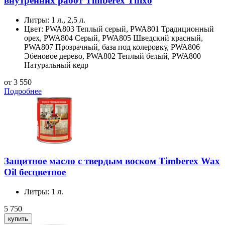
внутренних работ Timberex Thixo
Литры:
1 л., 2,5 л.
Цвет:
PWA803 Теплый серый, PWA801 Традиционный
орех, PWA804 Серый, PWA805 Шведский красный,
PWA807 Прозрачный, база под колеровку, PWA806
Эбеновое дерево, PWA802 Теплый белый, PWA800
Натуральный кедр
от 3 550
Подробнее
Защитное масло с твердым воском Timberex Wax
Oil бесцветное
Литры:
1 л.
5 750