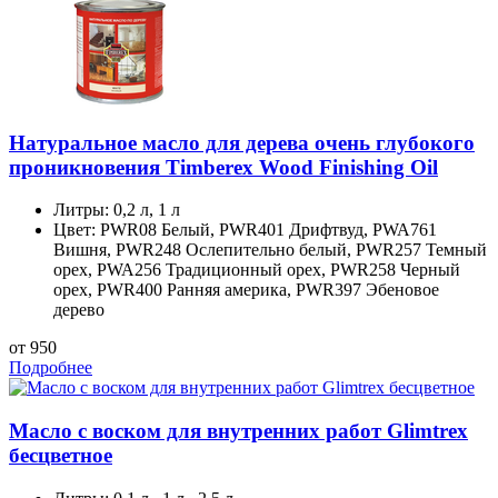
Натуральное масло для дерева очень глубокого
проникновения Timberex Wood Finishing Oil
Литры:
0,2 л, 1 л
Цвет:
PWR08 Белый, PWR401 Дрифтвуд, PWA761
Вишня, PWR248 Ослепительно белый, PWR257 Темный
орех, PWA256 Традиционный орех, PWR258 Черный
орех, PWR400 Ранняя америка, PWR397 Эбеновое
дерево
от 950
Подробнее
Масло с воском для внутренних работ Glimtrex
бесцветное