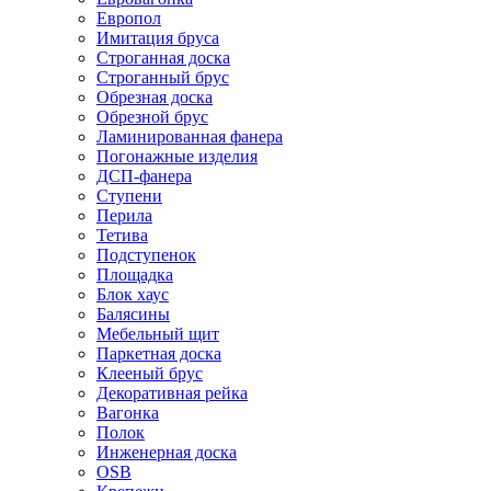
Европол
Имитация бруса
Строганная доска
Строганный брус
Обрезная доска
Обрезной брус
Ламинированная фанера
Погонажные изделия
ДСП-фанера
Ступени
Перила
Тетива
Подступенок
Площадка
Блок хаус
Балясины
Мебельный щит
Паркетная доска
Клееный брус
Декоративная рейка
Вагонка
Полок
Инженерная доска
OSB