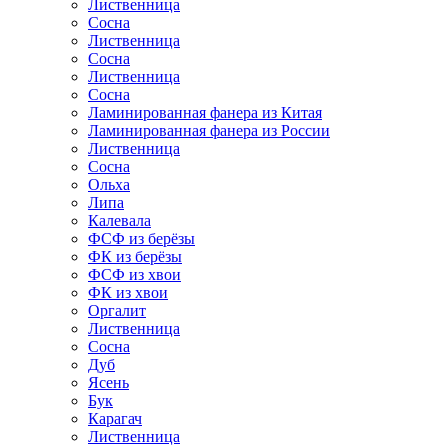
Лиственница
Сосна
Лиственница
Сосна
Лиственница
Сосна
Ламинированная фанера из Китая
Ламинированная фанера из России
Лиственница
Сосна
Ольха
Липа
Калевала
ФСФ из берёзы
ФК из берёзы
ФСФ из хвои
ФК из хвои
Оргалит
Лиственница
Сосна
Дуб
Ясень
Бук
Карагач
Лиственница