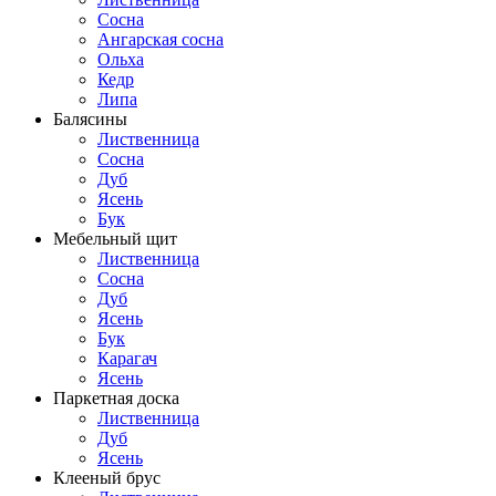
Сосна
Ангарская сосна
Ольха
Кедр
Липа
Балясины
Лиственница
Сосна
Дуб
Ясень
Бук
Мебельный щит
Лиственница
Сосна
Дуб
Ясень
Бук
Карагач
Ясень
Паркетная доска
Лиственница
Дуб
Ясень
Клееный брус