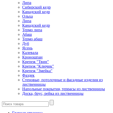
Липа
Сибирский кедр
Канадский кедр
Ольха
Липа
Канадский кедр
Термо липа
Абаш
Термо абаш
Дуб
Ясень
Калевала
Кроношпан
Крепеж "Твин"
Крепеж "Ключик"
Крепеж "Змейка"
Фаздек
Стеновые, потолочные и фасадные изделия из
лиственницы
Напольные покрытия, террасы из лиственницы
Доска, брус, рейка из лиственницы
Главная страница