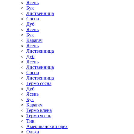
Ясень
Бук
Лиственница
Сосна
Дуб
Ясень
Бук
Карагач
Ясень
Лиственница
Дуб
Ясень
Лиственница
Сосна
Лиственница
Термо сосна
Дуб
Ясень
Бук
Карагач
Термо клена
Термо ясень
Тик
Американский орех
Ольха