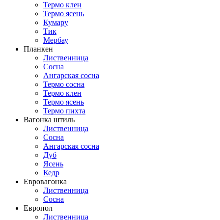
Термо клен
Термо ясень
Кумару
Тик
Мербау
Планкен
Лиственница
Сосна
Ангарская сосна
Термо сосна
Термо клен
Термо ясень
Термо пихта
Вагонка штиль
Лиственница
Сосна
Ангарская сосна
Дуб
Ясень
Кедр
Евровагонка
Лиственница
Сосна
Европол
Лиственница