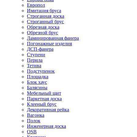
Европол
Имитация бруса
Строганная доска
Строганный брус
Обрезная доска
Обрезной брус
Ламинированная фанера
Погонажные изделия
ДСП-фанера
Ступени
Перила
Тетива
Подступенок
Площадка
Блок хаус
Балясины
Мебельный щит
Паркетная доска
Клееный брус
Декоративная рейка
Вагонка
Полок
Инженерная доска
OSB