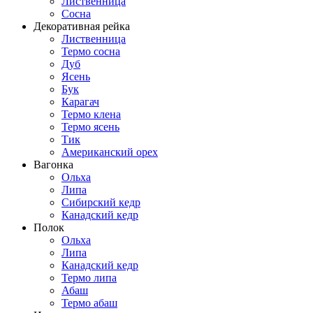
Лиственница
Сосна
Декоративная рейка
Лиственница
Термо сосна
Дуб
Ясень
Бук
Карагач
Термо клена
Термо ясень
Тик
Американский орех
Вагонка
Ольха
Липа
Сибирский кедр
Канадский кедр
Полок
Ольха
Липа
Канадский кедр
Термо липа
Абаш
Термо абаш