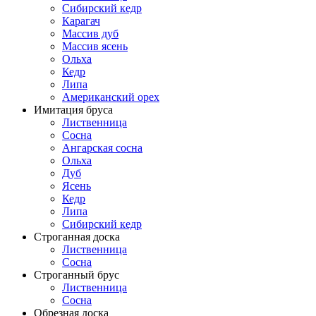
Сибирский кедр
Карагач
Массив дуб
Массив ясень
Ольха
Кедр
Липа
Американский орех
Имитация бруса
Лиственница
Сосна
Ангарская сосна
Ольха
Дуб
Ясень
Кедр
Липа
Сибирский кедр
Строганная доска
Лиственница
Сосна
Строганный брус
Лиственница
Сосна
Обрезная доска