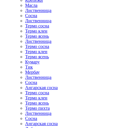
Крепежи
Масла
Лиственница
Сосна
Лиственница
Термо сосна
Термо клен
Термо ясень
Лиственница
Термо сосна
Термо клен
Термо ясень
Кумару
Тик
Мербау
Лиственница
Сосна
Ангарская сосна
Термо сосна
Термо клен
Термо ясень
Термо пихта
Лиственница
Сосна
Ангарская сосна